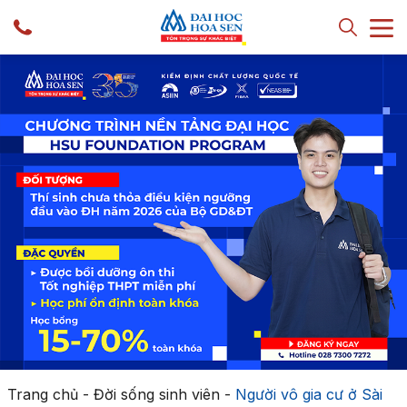
Trang chủ
-
Đời sống sinh viên
-
Người vô gia cư ở Sài