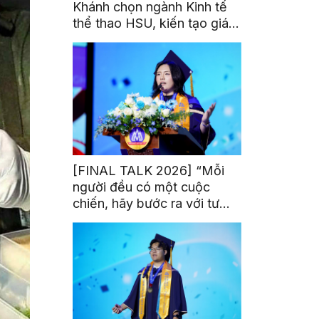
Khánh chọn ngành Kinh tế
thể thao HSU, kiến tạo giá
trị từ đam mê thể thao
[FINAL TALK 2026] “Mỗi
người đều có một cuộc
chiến, hãy bước ra với tư
thế của người chiến thắng”