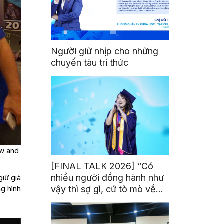
Người giữ nhịp cho những
chuyến tàu tri thức
ow and
[FINAL TALK 2026] “Có
nhiều người đồng hành như
giữ giá
ng hình
vậy thì sợ gì, cứ tò mò về
thế giới thôi”