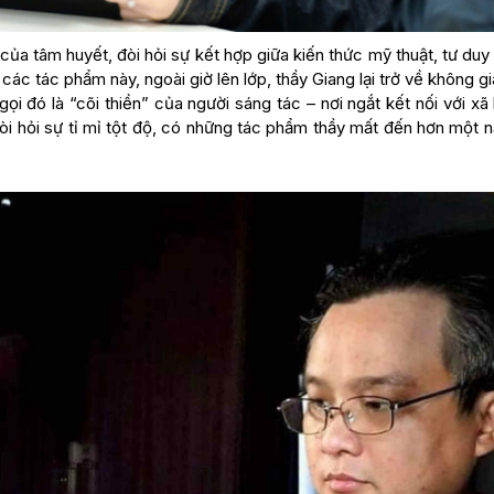
 của tâm huyết, đòi hỏi sự kết hợp giữa kiến thức mỹ thuật, tư du
 các tác phẩm này, ngoài giờ lên lớp, thầy Giang lại trở về không g
gọi đó là “cõi thiền” của người sáng tác – nơi ngắt kết nối với xã
đòi hỏi sự tỉ mỉ tột độ, có những tác phẩm thầy mất đến hơn một 