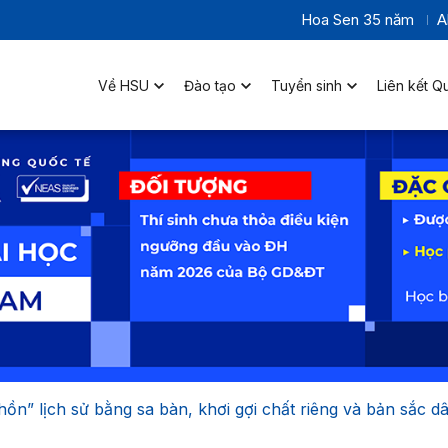
Hoa Sen 35 năm
A
Về HSU
Đào tạo
Tuyển sinh
Liên kết Q
hồn” lịch sử bằng sa bàn, khơi gợi chất riêng và bản sắc d