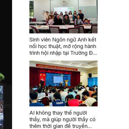
Sinh viên Ngôn ngữ Anh kết
nối học thuật, mở rộng hành
trình hội nhập tại Trường Đại
học Quốc gia Malaysia
AI không thay thế người
thầy, mà giúp người thầy có
thêm thời gian để truyền