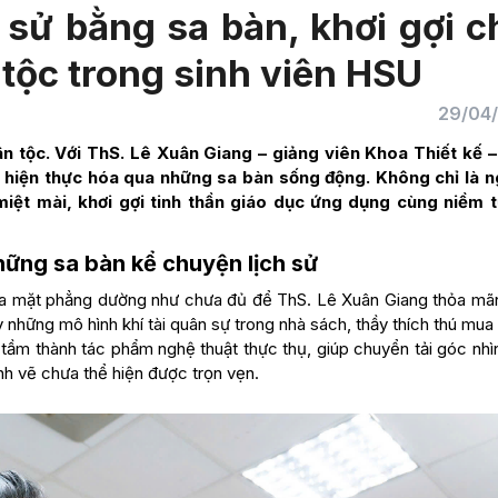
 sử bằng sa bàn, khơi gợi c
 tộc trong sinh viên HSU
29/04
n tộc. Với ThS. Lê Xuân Giang – giảng viên Khoa Thiết kế 
c hiện thực hóa qua những sa bàn sống động. Không chỉ là n
 miệt mài, khơi gợi tinh thần giáo dục ứng dụng cùng niềm 
hững sa bàn kể chuyện lịch sử
 của mặt phẳng dường như chưa đủ để ThS. Lê Xuân Giang thỏa mã
 những mô hình khí tài quân sự trong nhà sách, thầy thích thú mua
 tầm thành tác phẩm nghệ thuật thực thụ, giúp chuyển tải góc nhì
h vẽ chưa thể hiện được trọn vẹn.