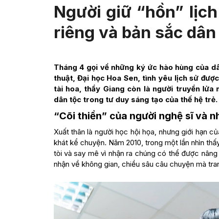
Người giữ “hồn” lịch
riêng và bản sắc dân
Tháng 4 gọi về những ký ức hào hùng của dâ
thuật, Đại học Hoa Sen, tình yêu lịch sử đượ
tài hoa, thầy Giang còn là người truyền lửa
dân tộc trong tư duy sáng tạo của thế hệ trẻ.
“Cõi thiền” của người nghệ sĩ và n
Xuất thân là người học hội họa, nhưng giới hạn
khát kể chuyện. Năm 2010, trong một lần nhìn thấy
tòi và say mê vì nhận ra chúng có thể được nâng
nhận về không gian, chiều sâu câu chuyện mà tran