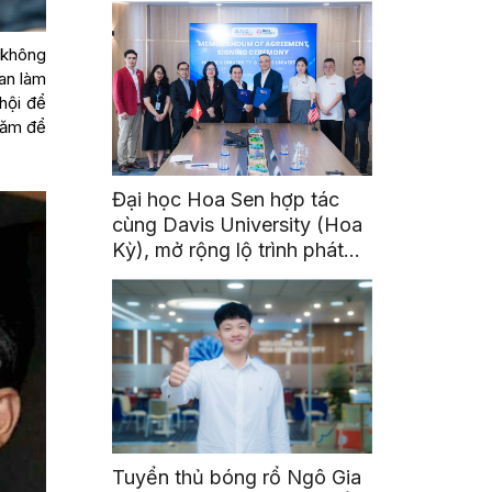
y không
ian làm
 hội để
năm để
Đại học Hoa Sen hợp tác
cùng Davis University (Hoa
Kỳ), mở rộng lộ trình phát
triển toàn cầu cho sinh viên
Tuyển thủ bóng rổ Ngô Gia