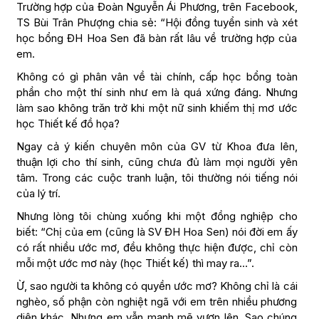
Trường hợp của Đoàn Nguyễn Ái Phương, trên Facebook,
TS Bùi Trân Phượng chia sẻ: “Hội đồng tuyển sinh và xét
học bổng ĐH Hoa Sen đã bàn rất lâu về trường hợp của
em.
Không có gì phân vân về tài chính, cấp học bổng toàn
phần cho một thí sinh như em là quá xứng đáng. Nhưng
làm sao không trăn trở khi một nữ sinh khiếm thị mơ ước
học Thiết kế đồ họa?
Ngay cả ý kiến chuyên môn của GV từ Khoa đưa lên,
thuận lợi cho thí sinh, cũng chưa đủ làm mọi người yên
tâm. Trong các cuộc tranh luận, tôi thường nói tiếng nói
của lý trí.
Nhưng lòng tôi chùng xuống khi một đồng nghiệp cho
biết: “Chị của em (cũng là SV ĐH Hoa Sen) nói đời em ấy
có rất nhiều ước mơ, đều không thực hiện được, chỉ còn
mỗi một ước mơ này (học Thiết kế) thì may ra…”.
Ừ, sao người ta không có quyền ước mơ? Không chỉ là cái
nghèo, số phận còn nghiệt ngã với em trên nhiều phương
diện khác. Nhưng em vẫn mạnh mẽ vươn lên. Sao chúng