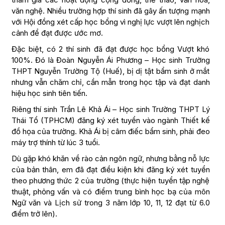
văn nghệ. Nhiều trường hợp thí sinh đã gây ấn tượng mạnh
với Hội đồng xét cấp học bổng vì nghị lực vượt lên nghịch
cảnh để đạt được ước mơ.
Đặc biệt, có 2 thí sinh đã đạt được học bổng Vượt khó
100%. Đó là Đoàn Nguyễn Ái Phương – Học sinh Trường
THPT Nguyễn Trường Tộ (Huế), bị dị tật bẩm sinh ở mắt
nhưng vẫn chăm chỉ, cần mẫn trong học tập và đạt danh
hiệu học sinh tiên tiến.
Riêng thí sinh Trần Lê Khả Ái – Học sinh Trường THPT Lý
Thái Tổ (TPHCM) đăng ký xét tuyển vào ngành Thiết kế
đồ họa của trường. Khả Ái bị câm điếc bẩm sinh, phải đeo
máy trợ thính từ lúc 3 tuổi.
Dù gặp khó khăn về rào cản ngôn ngữ, nhưng bằng nỗ lực
của bản thân, em đã đạt điều kiện khi đăng ký xét tuyển
theo phương thức 2 của trường (thực hiện tuyển tập nghệ
thuật, phỏng vấn và có điểm trung bình học bạ của môn
Ngữ văn và Lịch sử trong 3 năm lớp 10, 11, 12 đạt từ 6.0
điểm trở lên).