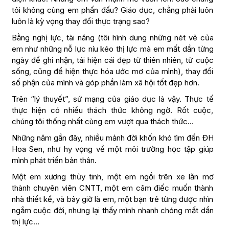
tôi không cùng em phấn đấu? Giáo dục, chẳng phải luôn
luôn là kỳ vọng thay đổi thực trạng sao?
Bằng nghị lực, tài năng (tôi hình dung những nét vẽ của
em như những nỗ lực níu kéo thị lực mà em mất dần từng
ngày để ghi nhận, tái hiện cái đẹp từ thiên nhiên, từ cuộc
sống, cũng để hiện thực hóa ước mơ của mình), thay đổi
số phận của mình và góp phần làm xã hội tốt đẹp hơn.
Trên “lý thuyết”, sứ mạng của giáo dục là vậy. Thực tế
thực hiện có nhiều thách thức không ngờ. Rốt cuộc,
chúng tôi thống nhất cùng em vượt qua thách thức…
Những năm gần đây, nhiều mảnh đời khốn khó tìm đến ĐH
Hoa Sen, như hy vọng về một môi trường học tập giúp
mình phát triển bản thân.
Một em xương thủy tinh, một em ngồi trên xe lăn mơ
thành chuyên viên CNTT, một em câm điếc muốn thành
nhà thiết kế, và bây giờ là em, một bạn trẻ từng được nhìn
ngắm cuộc đời, nhưng lại thấy mình nhanh chóng mất dần
thị lực…