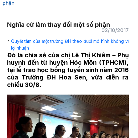
phận
Nghĩa cử làm thay đổi một số phận
02/10/2017
Quyết tâm của một trường ĐH theo đuổi mô hình không vì
lợi nhuận
Đó là chia sẻ của chị Lê Thị Khiêm – Phụ
huynh đến từ huyện Hóc Môn (TPHCM),
tại lễ trao học bổng tuyển sinh năm 2016
của Trường ĐH Hoa Sen, vừa diễn ra
chiều 30/8.