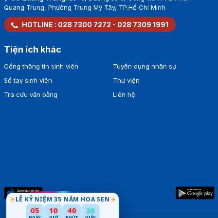
Quang Trung, Phường Trung Mỹ Tây, TP.Hồ Chí Minh
HOTLINE :
028 7300 7272
-
028 7309 1991
Tiện ích khác
Cổng thông tin sinh viên
Tuyển dụng nhân sự
Sổ tay sinh viên
Thư viện
Tra cứu văn bằng
Liên hệ
LỄ KỶ NIỆM 35 NĂM HOA SEN
05
10
40
18
NGÀY
GIỜ
PHÚT
GIÂY