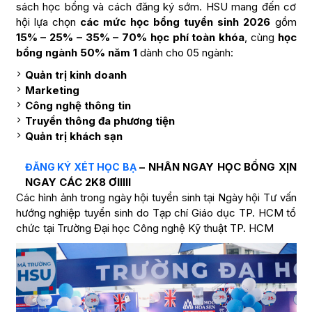
sách học bổng và cách đăng ký sớm. HSU mang đến cơ
hội lựa chọn
các mức học bổng tuyển sinh 2026
gồm
15% – 25% – 35% – 70% học phí toàn khóa
, cùng
học
bổng ngành 50% năm 1
dành cho 05 ngành:
Quản trị kinh doanh
Marketing
Công nghệ thông tin
Truyền thông đa phương tiện
Quản trị khách sạn
– NHÂN NGAY HỌC BỔNG XỊN
ĐĂNG KÝ XÉT HỌC BẠ
NGAY CÁC 2K8 ƠIIIII
Các hình ảnh trong ngày hội tuyển sinh tại Ngày hội Tư vấn
hướng nghiệp tuyển sinh do Tạp chí Giáo dục TP. HCM tổ
chức tại Trường Đại học Công nghệ Kỹ thuật TP. HCM