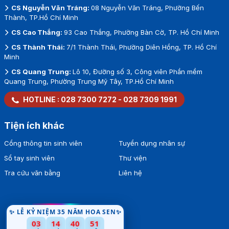
CS Nguyễn Văn Tráng:
08 Nguyễn Văn Tráng, Phường Bến
Thành, TP.Hồ Chí Minh
CS Cao Thắng:
93 Cao Thắng, Phường Bàn Cờ, TP. Hồ Chí Minh
CS Thành Thái:
7/1 Thành Thái, Phường Diên Hồng, TP. Hồ Chí
Minh
CS Quang Trung:
Lô 10, Đường số 3, Công viên Phần mềm
Quang Trung, Phường Trung Mỹ Tây, TP.Hồ Chí Minh
HOTLINE :
028 7300 7272
-
028 7309 1991
Tiện ích khác
Cổng thông tin sinh viên
Tuyển dụng nhân sự
Sổ tay sinh viên
Thư viện
Tra cứu văn bằng
Liên hệ
✨ LỄ KỶ NIỆM 35 NĂM HOA SEN✨
03
14
40
51