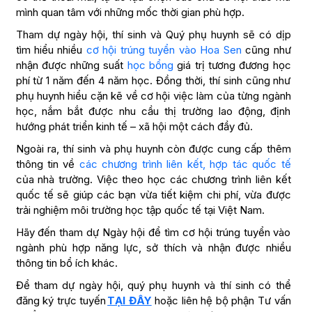
mình quan tâm với những mốc thời gian phù hợp.
Tham dự ngày hội, thí sinh và Quý phụ huynh sẽ có dịp
tìm hiểu nhiều
cơ hội trúng tuyển vào Hoa Sen
cũng như
nhận được những suất
học bổng
giá trị tương đương học
phí từ 1 năm đến 4 năm học. Đồng thời, thí sinh cũng như
phụ huynh hiểu cặn kẽ về cơ hội việc làm của từng ngành
học, nắm bắt được nhu cầu thị trường lao động, định
hướng phát triển kinh tế – xã hội một cách đầy đủ.
Ngoài ra, thí sinh và phụ huynh còn được cung cấp thêm
thông tin về
các chương trình liên kết, hợp tác quốc tế
của nhà trường. Việc theo học các chương trình liên kết
quốc tế sẽ giúp các bạn vừa tiết kiệm chi phí, vừa được
trải nghiệm môi trường học tập quốc tế tại Việt Nam.
Hãy đến tham dự Ngày hội để tìm cơ hội trúng tuyển vào
ngành phù hợp năng lực, sở thích và nhận được nhiều
thông tin bổ ích khác.
Để tham dự ngày hội, quý phụ huynh và thí sinh có thể
đăng ký trực tuyến
TẠI ĐÂY
hoặc liên hệ bộ phận Tư vấn