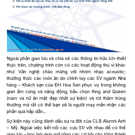
Ngoài phần giao lưu và chia sẻ các thông tin hữu ích-thiết
thực trên, chương trình còn có các hoạt động thú vị khác
như: Văn nghệ chào mừng với nhóm nhạc acoustic;
thưởng thức các món ăn do chính tay các SV ngành Nhà
hàng – Khách sạn của ĐH Hoa Sen phục vụ trong không
gian ấm cúng và năng động; bầu chọn King and Queen
(nam và nữ ăn mặt đẹp nhất sự kiện) và rút thăm trúng
thưởng mà rất có thể bạn sẽ là người may mắn nhận các
phần quà hấp dẫn…
Sự kiện này cũng đánh dấu sự ra đời của CLB Alumni Anh
– Mỹ. Ngoài việc kết nối các cựu SV với nhau để có thể
giao lưu – học hỏi giúp mở rộng các cơ hội cho từng thành