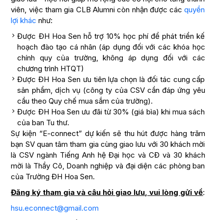
viên, việc tham gia CLB Alumni còn nhận được các
quyền
lợi khác
như:
Được ĐH Hoa Sen hỗ trợ 10% học phí để phát triển kế
hoạch đào tạo cá nhân (áp dụng đối với các khóa học
chính quy của trường, không áp dụng đối với các
chương trình HTQT)
Được ĐH Hoa Sen ưu tiên lựa chọn là đối tác cung cấp
sản phẩm, dịch vụ (công ty của CSV cần đáp ứng yêu
cầu theo Quy chế mua sắm của trường).
Được ĐH Hoa Sen ưu đãi từ 30% (giá bìa) khi mua sách
của ban Tu thư.
Sự kiện “E-connect” dự kiến sẽ thu hút được hàng trăm
bạn SV quan tâm tham gia cùng giao lưu với 30 khách mời
là CSV ngành Tiếng Anh hệ Đại học và CĐ và 30 khách
mời là Thầy Cô, Doanh nghiệp và đại diện các phòng ban
của Trường ĐH Hoa Sen.
Đăng ký tham gia và câu hỏi giao lưu, vui lòng gửi về
:
hsu.econnect@gmail.com