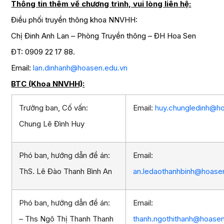
Thông tin thêm về chương trình, vui lòng liên hệ:
Điều phối truyền thông khoa NNVHH:
Chị Đinh Anh Lan – Phòng Truyền thông – ĐH Hoa Sen
ĐT: 0909 22 17 88.
Email:
lan.dinhanh@hoasen.edu.vn
BTC (Khoa NNVHH):
Trưởng ban, Cố vấn:
Email:
huy.chungledinh@ho
Chung Lê Đình Huy
Phó ban, hướng dẫn đề án:
Email:
ThS. Lê Đào Thanh Bình An
an.ledaothanhbinh@hoase
Phó ban, hướng dẫn đề án:
Email:
– Ths Ngô Thị Thanh Thanh
thanh.ngothithanh@hoasen