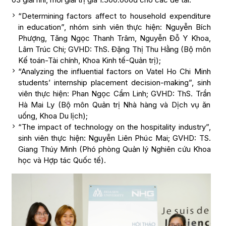
“Determining factors affect to household expenditure
in education”, nhóm sinh viên thực hiện: Nguyễn Bích
Phượng, Tăng Ngọc Thanh Trâm, Nguyễn Đỗ Y Khoa,
Lâm Trúc Chi; GVHD: ThS. Đặng Thị Thu Hằng (Bộ môn
Kế toán-Tài chính, Khoa Kinh tế-Quản trị);
“Analyzing the influential factors on Vatel Ho Chi Minh
students’ internship placement decision-making”, sinh
viên thực hiện: Phan Ngọc Cẩm Linh; GVHD: ThS. Trần
Hà Mai Ly (Bộ môn Quản trị Nhà hàng và Dịch vụ ăn
uống, Khoa Du lịch);
“The impact of technology on the hospitality industry”,
sinh viên thực hiện: Nguyễn Liên Phúc Mai; GVHD: TS.
Giang Thúy Minh (Phó phòng Quản lý Nghiên cứu Khoa
học và Hợp tác Quốc tế).