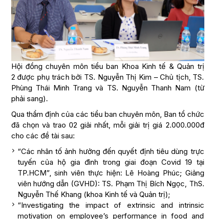
Hội đồng chuyên môn tiểu ban Khoa Kinh tế & Quản trị
2 được phụ trách bởi TS. Nguyễn Thị Kim – Chủ tịch, TS.
Phùng Thái Minh Trang và TS. Nguyễn Thanh Nam (từ
phải sang).
Qua thẩm định của các tiểu ban chuyên môn, Ban tổ chức
đã chọn và trao 02 giải nhất, mỗi giải trị giá 2.000.000đ
cho các đề tài sau:
“Các nhân tố ảnh hưởng đến quyết định tiêu dùng trực
tuyến của hộ gia đình trong giai đoạn Covid 19 tại
TP.HCM”, sinh viên thực hiện: Lê Hoàng Phúc; Giảng
viên hướng dẫn (GVHD): TS. Phạm Thị Bích Ngọc, ThS.
Nguyễn Thế Khang (khoa Kinh tế và Quản trị);
“Investigating the impact of extrinsic and intrinsic
motivation on employee’s performance in food and