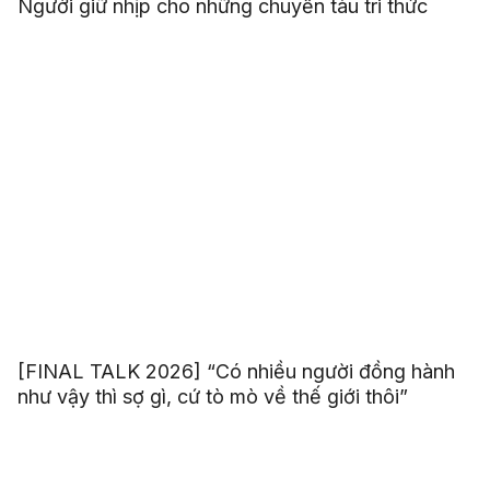
Người giữ nhịp cho những chuyến tàu tri thức
[FINAL TALK 2026] “Có nhiều người đồng hành
như vậy thì sợ gì, cứ tò mò về thế giới thôi”