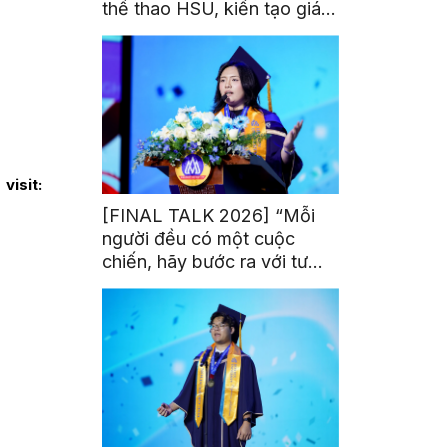
thể thao HSU, kiến tạo giá
trị từ đam mê thể thao
isit:
[FINAL TALK 2026] “Mỗi
người đều có một cuộc
chiến, hãy bước ra với tư
thế của người chiến thắng”