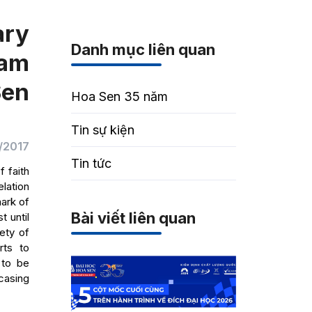
ary
Danh mục liên quan
nam
Sen
Hoa Sen 35 năm
Tin sự kiện
/2017
Tin tức
f faith
elation
ark of
Bài viết liên quan
t until
ety of
rts to
 to be
casing