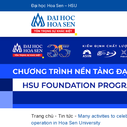
Đại học Hoa Sen – HSU
Trang chủ
-
Tin tức
-
Many activities to cel
operation in Hoa Sen University