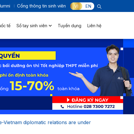
lumni
Cổng thông tin sinh viên
VI
EN
uốc tế
Sổ tay sinh viên
Tuyển dụng
Liên hệ
e-Vietnam diplomatic relations are under