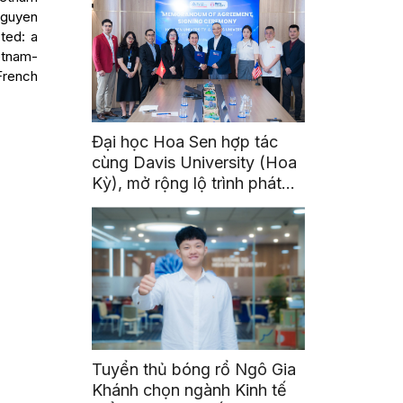
Nguyen
ted: a
etnam-
French
Đại học Hoa Sen hợp tác
cùng Davis University (Hoa
Kỳ), mở rộng lộ trình phát
triển toàn cầu cho sinh viên
Tuyển thủ bóng rổ Ngô Gia
Khánh chọn ngành Kinh tế