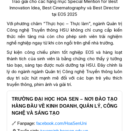
Trao giải cho các hạng mục Special Mention for Best
Innovation Idea, Best Cinematography và Best Director
tại EOS 2025
Với phương châm “Thực học – Thực làm”, ngành Quản trị
Công nghệ Truyền thông HSU không chỉ cung cấp kiến
thức nền tảng mà còn cho phép sinh viên trải nghiệm
nghề nghiệp ngay từ khi còn ngồi trên ghế nhà trường.
Sự kiện công chiếu phim tốt nghiệp EOS và hàng loạt
thành tích của sinh viên là bằng chứng cho thấy ý tưởng
táo bạo, sáng tạo được nuôi dưỡng tại HSU. Đây chính là
lý do ngành ngành Quản trị Công nghệ Truyền thông luôn
duy trì sức hút mạnh mẽ đối với các bạn trẻ yêu thích
truyền thông, phim ảnh và giải trí.
TRƯỜNG ĐẠI HỌC HOA SEN – NƠI ĐÀO TẠO
HÀNG ĐẦU VỀ KINH DOANH, QUẢN LÝ, CÔNG
NGHỆ VÀ SÁNG TẠO
🔗 Fanpage:
facebook.com/HoaSenUni
🔎 Tuyển sinh:
tuyensinh.hoasen.edu.vn