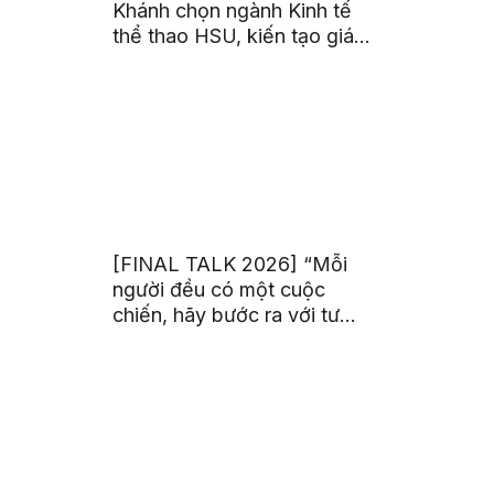
Khánh chọn ngành Kinh tế
thể thao HSU, kiến tạo giá
trị từ đam mê thể thao
[FINAL TALK 2026] “Mỗi
người đều có một cuộc
chiến, hãy bước ra với tư
thế của người chiến thắng”