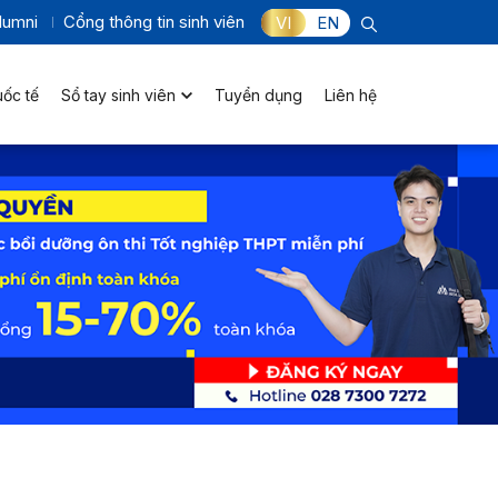
lumni
Cổng thông tin sinh viên
VI
EN
uốc tế
Sổ tay sinh viên
Tuyển dụng
Liên hệ