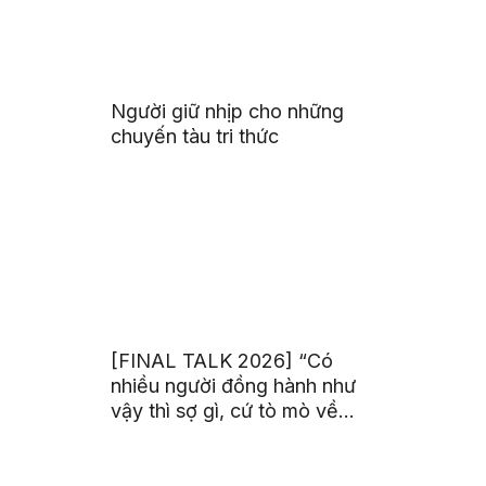
Người giữ nhịp cho những
chuyến tàu tri thức
[FINAL TALK 2026] “Có
nhiều người đồng hành như
vậy thì sợ gì, cứ tò mò về
thế giới thôi”