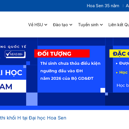
Hoa Sen 35 năm
A
Về HSU
Đào tạo
Tuyển sinh
Liên kết Q
 thi khối H tại Đại học Hoa Sen