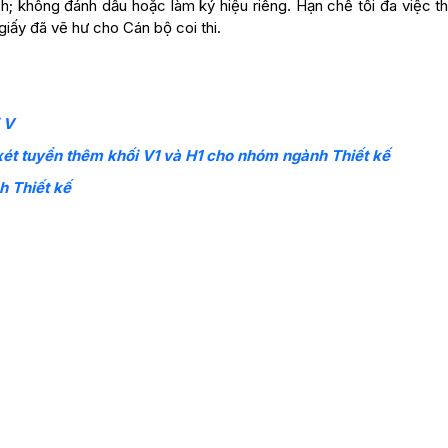
h; không đánh dấu hoặc làm ký hiệu riêng. Hạn chế tối đa việc t
 giấy đã vẽ hư cho Cán bộ coi thi.
 V
ét tuyển thêm khối V1 và H1 cho nhóm ngành Thiết kế
h Thiết kế