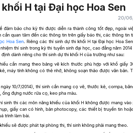
i khối H tại Đại học Hoa Sen
20/06
ể đảm bảo cho kỳ thi được diễn ra thành công tốt đẹp, ngoài việ
h cần quan tâm đến các thông tin trên giấy báo thi, các thông tin t
 học Hoa Sen
. Riêng các thí sinh dự thi khối H tại Đại học Hoa Se
h nhiệm thí sinh trong kỳ thi tuyển sinh đại học, cao đẳng năm 201
định dành riêng cho thí sinh dự thi khối H của trường như sau:
g khiếu cần mang theo bảng vẽ kích thước phù hợp với khổ giấy 
 kẻ, máy tính không có thẻ nhớ, không soạn thảo được văn bản. Th
ều ngày 10/7/2014), thí sinh cần mang cọ vẽ, thước kẻ, compa, bă
, ống đựng nước rửa cọ, keo pha màu.
 thí sinh thi các môn năng khiếu của khối H không được mang vào
h chụp, giấy can có hình, bản photocopy, các thiết bị truyền tin ho
á trình làm bài.
 khiếu sẽ được phát tại phòng thi, thí sinh không phải mang theo.