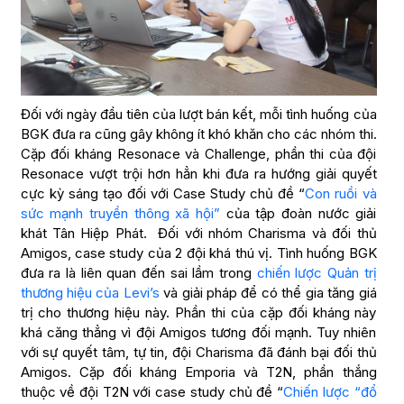
Đối với ngày đầu tiên của lượt bán kết, mỗi tình huống của
BGK đưa ra cũng gây không ít khó khăn cho các nhóm thi.
Cặp đối kháng Resonace và Challenge, phần thi của đội
Resonace vượt trội hơn hẳn khi đưa ra hướng giải quyết
cực kỳ sáng tạo đối với Case Study chủ đề “
Con ruồi và
sức mạnh truyền thông xã hội”
của tập đoàn nước giải
khát Tân Hiệp Phát. Đối với nhóm Charisma và đối thủ
Amigos, case study của 2 đội khá thú vị. Tình huống BGK
đưa ra là liên quan đến sai lầm trong
chiến lược Quản trị
thương hiệu của Levi’s
và giải pháp để có thể gia tăng giá
trị cho thương hiệu này. Phần thi của cặp đối kháng này
khá căng thẳng vì đội Amigos tương đối mạnh. Tuy nhiên
với sự quyết tâm, tự tin, đội Charisma đã đánh bại đối thủ
Amigos. Cặp đối kháng Emporia và T2N, phần thắng
thuộc về đội T2N với case study chủ đề “
Chiến lược “đổ