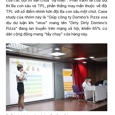
của các đội thi vẫn chưa “hạ nhiệt”. Phần tranh tài của đội
thi Ba con sâu và TPL, phần thắng may mắn thuộc về đội
TPL với số điểm nhỉnh hơn đội Ba con sâu một chút. Case
study của nhóm này là “Giúp công ty Domino’s Pizza xoa
dịu dư luận khi “virus” mang tên “Dirty Dirty Domino’s
Pizza” đang lan truyền trên mạng xã hội, khiến 65% cư
dân cộng động mang “tẩy chay” cửa hàng này.