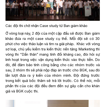
Các đội thi chờ nhận Case study từ Ban giám khảo
Ở vòng loại này, 2 đội của một cặp đấu sẽ được Ban giám
khảo đưa ra một case study cụ thể. Mỗi đội sẽ có 30
phút cho việc thảo luận và tìm ra giải pháp. Khác với vòng
sơ loại, chủ yếu kiểm tra kiến thức nền tảng Marketing thì
vòng thi “Dấn thân” mang tính đối kháng cao, đòi hỏi sự
linh hoạt trong việc vận dụng kiến thức vào thực tiễn. Do
đó, để đảm bảo tính công bằng cho các nhóm trước và
sau, 2 nhóm thi sẽ phải nộp đáp án trước cho BGK, sau đó
lần lượt đưa ra ý kiến của nhóm mình. Đội đứng trước
trong kết quả bốc thăm sẽ trả lời trước. Có thể nói, mỗi
phần thi của các đội đều đem đến sự gây cấn cho khán
giả và BGK cuộc thi.