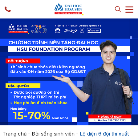
Trang chủ
-
Đời sống sinh viên
-
Lộ diện 6 đội thi xuất