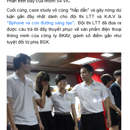
Phần trình bày của nhóm 54 VIC
Cuối cùng, case study vô cùng “hấp dẫn” và gây nóng dư
luận gần đây nhất dành cho đội thi LTT và K.A.V là
“Bphone và con đường sáng tạo”
. Đội thi LTT đã đưa ra
được câu trả lời đầy thuyết phục về sản phẩm điện thoại
thông minh của công ty BKAV, giành số điểm gần như
tuyệt đối từ phía BGK.