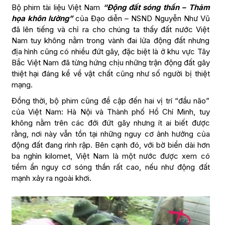
Bộ phim tài liệu Việt Nam
“Động đất sóng thần – Thảm
họa khôn lường”
của Đạo diễn – NSND Nguyễn Như Vũ
đã lên tiếng và chỉ ra cho chúng ta thấy đất nước Việt
Nam tuy không nằm trong vành đai lửa động đất nhưng
địa hình cũng có nhiều đứt gãy, đặc biệt là ở khu vực Tây
Bắc Việt Nam đã từng hứng chịu những trận động đất gây
thiệt hại đáng kể về vật chất cũng như số người bị thiệt
mạng.
Đồng thời, bộ phim cũng đề cập đến hai vị trí “đầu não”
của Việt Nam: Hà Nội và Thành phố Hồ Chí Minh, tuy
không nằm trên các đới đứt gãy nhưng ít ai biết được
rằng, nơi này vẫn tồn tại những nguy cơ ảnh hưởng của
động đất đang rình rập. Bên cạnh đó, với bờ biển dài hơn
ba nghìn kilomet, Việt Nam là một nước được xem có
tiềm ẩn nguy cơ sóng thần rất cao, nếu như động đất
mạnh xảy ra ngoài khơi.