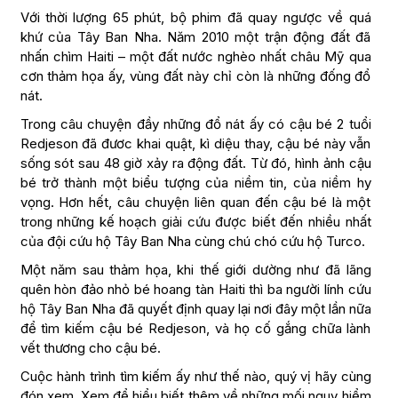
Với thời lượng 65 phút, bộ phim đã quay ngược về quá
khứ của Tây Ban Nha. Năm 2010 một trận động đất đã
nhấn chìm Haiti – một đất nước nghèo nhất châu Mỹ qua
cơn thảm họa ấy, vùng đất này chỉ còn là những đống đổ
nát.
Trong câu chuyện đầy những đổ nát ấy có cậu bé 2 tuổi
Redjeson đã đươc khai quật, kì diệu thay, cậu bé này vẫn
sống sót sau 48 giờ xảy ra động đất. Từ đó, hình ảnh cậu
bé trở thành một biểu tượng của niềm tin, của niềm hy
vọng. Hơn hết, câu chuyện liên quan đến cậu bé là một
trong những kế hoạch giải cứu được biết đến nhiều nhất
của đội cứu hộ Tây Ban Nha cùng chú chó cứu hộ Turco.
Một năm sau thảm họa, khi thế giới dường như đã lãng
quên hòn đảo nhỏ bé hoang tàn Haiti thì ba người lính cứu
hộ Tây Ban Nha đã quyết định quay lại nơi đây một lần nữa
để tìm kiếm cậu bé Redjeson, và họ cố gắng chữa lành
vết thương cho cậu bé.
Cuộc hành trình tìm kiếm ấy như thế nào, quý vị hãy cùng
đón xem. Xem để hiểu biết thêm về những mối nguy hiểm