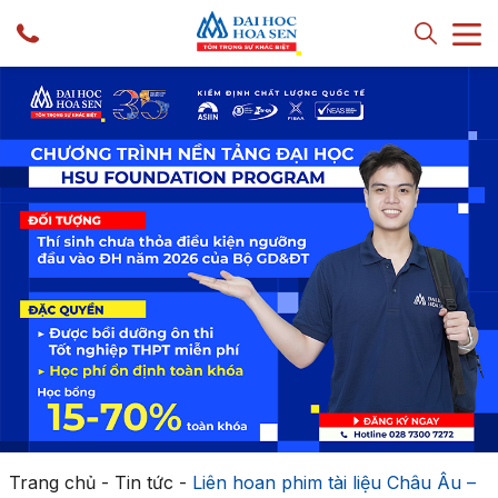
Trang chủ
-
Tin tức
-
Liên hoan phim tài liệu Châu Âu –