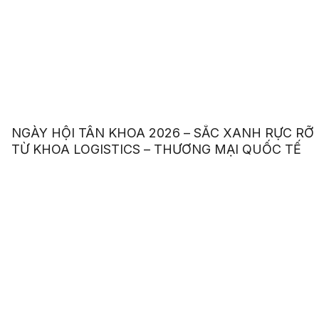
NGÀY HỘI TÂN KHOA 2026 – SẮC XANH RỰC RỠ
TỪ KHOA LOGISTICS – THƯƠNG MẠI QUỐC TẾ