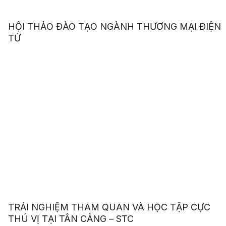
HỘI THẢO ĐÀO TẠO NGÀNH THƯƠNG MẠI ĐIỆN
TỬ
TRẢI NGHIỆM THAM QUAN VÀ HỌC TẬP CỰC
THÚ VỊ TẠI TÂN CẢNG – STC