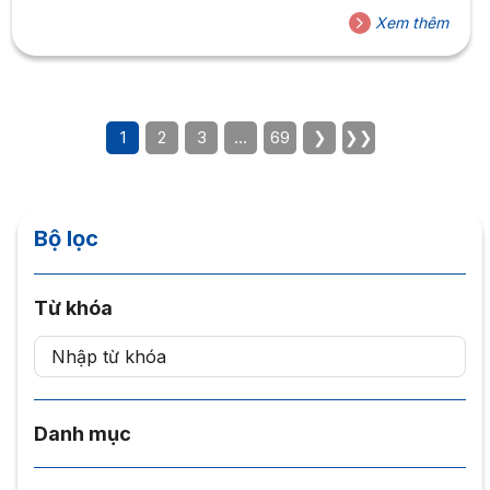
Xem thêm
1
2
3
…
69
❯
❯❯
Bộ lọc
Từ khóa
Danh mục