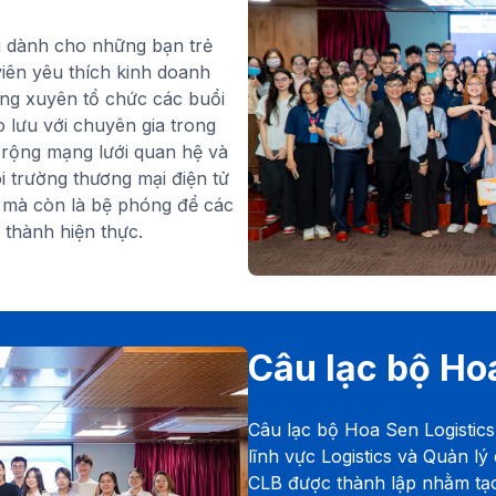
 dành cho những bạn trẻ
viên yêu thích kinh doanh
ờng xuyên tổ chức các buổi
 lưu với chuyên gia trong
 rộng mạng lưới quan hệ và
i trường thương mại điện tử
i mà còn là bệ phóng để các
 thành hiện thực.
Câu lạc bộ Ho
Câu lạc bộ Hoa Sen Logistic
lĩnh vực Logistics và Quản l
CLB được thành lập nhằm tạo 