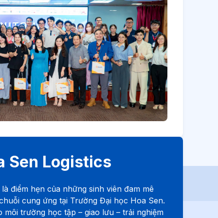
a Sen Logistics
s là điểm hẹn của những sinh viên đam mê
ý chuỗi cung ứng tại Trường Đại học Hoa Sen.
môi trường học tập – giao lưu – trải nghiệm