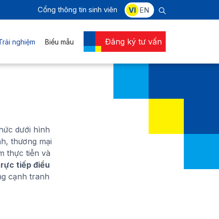
Cổng thông tin sinh viên
VI
EN
Đăng ký tư vấn
Trải nghiệm
Biểu mẫu
hức dưới hình
nh, thương mại
m thực tiễn và
trực tiếp điều
ờng cạnh tranh