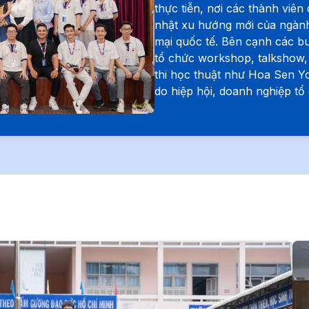
thực tiễn, nơi các thành viên
nhật xu hướng mới của ngành
mại quốc tế. Bên cạnh các b
tổ chức workshop, talkshow,
thi học thuật như Hoa Sen Yo
do hiệp hội, doanh nghiệp tổ