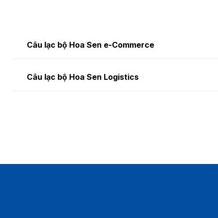
Câu lạc bộ Hoa Sen e-Commerce
Fanpage:
https://www.facebook.com/hoasenEcomCLUB/
Câu lạc bộ Hoa Sen Logistics
Email:
Fanpage:
hoasenecomclub@gmail.com
https://www.facebook.com/HoaSenLogistics/
Email:
Logisticshsc@gmail.com