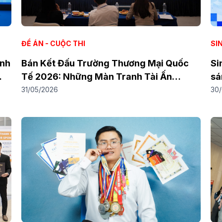
ĐỀ ÁN - CUỘC THI
SIN
anh
Bán Kết Đấu Trường Thương Mại Quốc
Si
Tế 2026: Những Màn Tranh Tài Ấn
sá
Tượng Từ Các Đội Thi Xuất Sắc
đồ
31/05/2026
30