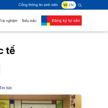
Cổng thông tin sinh viên
VI
EN
Đăng ký tư vấn
Trải nghiệm
Biểu mẫu
c tế
Tin tức