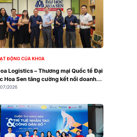
ẠT ĐỘNG CỦA KHOA
oa Logistics – Thương mại Quốc tế Đại
c Hoa Sen tăng cường kết nối doanh
hiệp, nâng cao trải nghiệm thực tiễn
/07/2026
o sinh viên