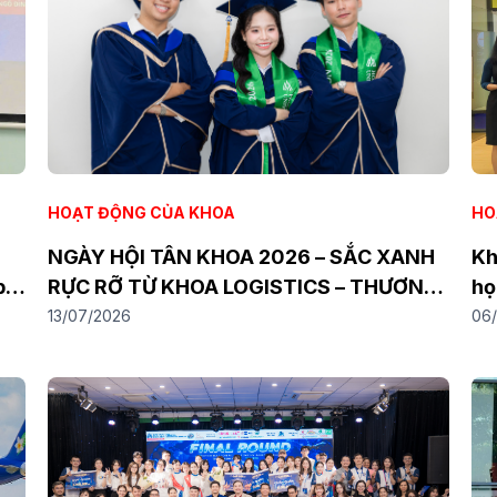
HOẠT ĐỘNG CỦA KHOA
HO
NGÀY HỘI TÂN KHOA 2026 – SẮC XANH
Kh
p
RỰC RỠ TỪ KHOA LOGISTICS – THƯƠNG
họ
m
MẠI QUỐC TẾ
ng
13/07/2026
06
ch