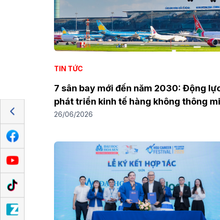
TIN TỨC
7 sân bay mới đến năm 2030: Động lự
phát triển kinh tế hàng không thông m
và cơ hội cho nhân lực tương lai
26/06/2026