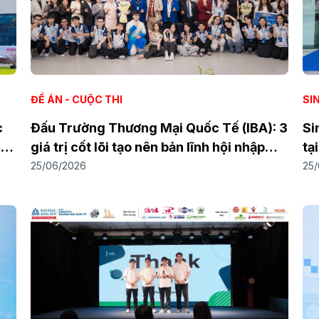
ĐỀ ÁN - CUỘC THI
SIN
c
Đấu Trường Thương Mại Quốc Tế (IBA): 3
Si
inh
giá trị cốt lõi tạo nên bản lĩnh hội nhập
tạ
của sinh viên Kinh doanh quốc tế
25/06/2026
25