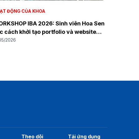
ẠT ĐỘNG CỦA KHOA
RKSHOP IBA 2026: Sinh viên Hoa Sen
c cách khởi tạo portfolio và website
nh doanh online với tên miền ID.VN
05/2026
Theo dõi
Tải ứng dụng