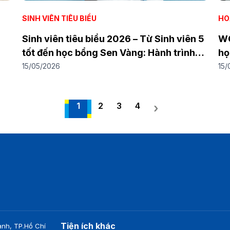
SINH VIÊN TIÊU BIỂU
HO
Sinh viên tiêu biểu 2026 – Từ Sinh viên 5
WO
tốt đến học bổng Sen Vàng: Hành trình
họ
nhiều dấu ấn của Đào Xuân Khang
ki
15/05/2026
15/
1
2
3
4
›
Tiện ích khác
nh, TP.Hồ Chí