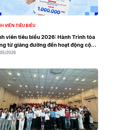
H VIÊN TIÊU BIỂU
nh viên tiêu biểu 2026: Hành Trình tỏa
ng từ giảng đường đến hoạt động cộng
ng của Nguyễn Dương Thị Anh Thư
/05/2026