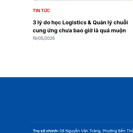
TIN TỨC
3 lý do học Logistics & Quản lý chuỗi
cung ứng chưa bao giờ là quá muộn
19/05/2026
Trụ sở chính:
08 Nguyễn Văn Tráng, Phường Bến Thà