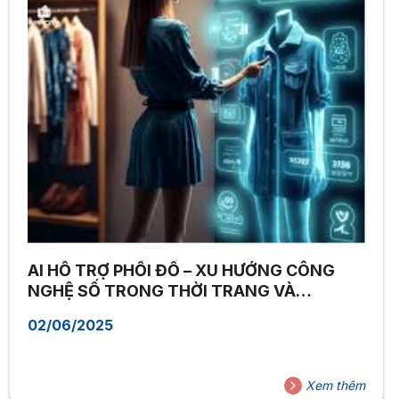
AI HỖ TRỢ PHỐI ĐỒ – XU HƯỚNG CÔNG
NGHỆ SỐ TRONG THỜI TRANG VÀ
THƯƠNG MẠI ĐIỆN TỬ
02/06/2025
Xem thêm