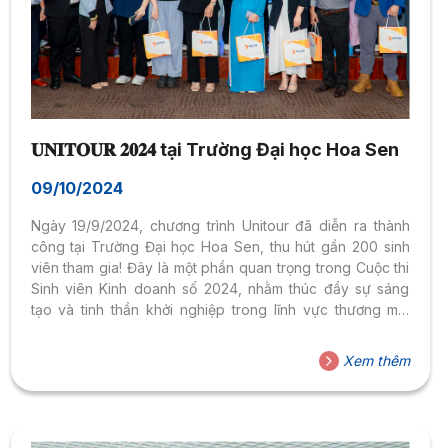
𝐔𝐍𝐈𝐓𝐎𝐔𝐑 𝟐𝟎𝟐𝟒 tại Trường Đại học Hoa Sen
09/10/2024
Ngày 19/9/2024, chương trình Unitour đã diễn ra thành
công tại Trường Đại học Hoa Sen, thu hút gần 200 sinh
viên tham gia! Đây là một phần quan trọng trong Cuộc thi
Sinh viên Kinh doanh số 2024, nhằm thúc đẩy sự sáng
tạo và tinh thần khởi nghiệp trong lĩnh vực thương mại
điện tử và kinh tế số. Sự hiện diện của các doanh nghiệp
hàng đầu đã mang đến cho sinh viên cơ hội quý báu để
Xem thêm
giao lưu và khám phá kiến thức mới. Những buổi hội thảo
thú vị, với sự chia sẻ từ...