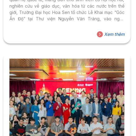
nghiên cứu về giáo dục, văn hóa từ các nước trên thế
giới, Trường Đại học Hoa Sen tổ chức Lễ Khai mạc “Góc
Ấn Độ” tại Thư viện Nguyễn Văn Tráng, vào ngày
24/09/2024. Tham dự sự kiện có Ông Mahesh Chand Giri
– Lãnh Sự Ấn Độ tại TP.HCM; Ông Manoj Mehta – Người
Xem thêm
sáng lập và Tổng biên tập của Heavenly India Magazine;
Ông Kevin Beisser – Quản lý giáo dục quốc tế...