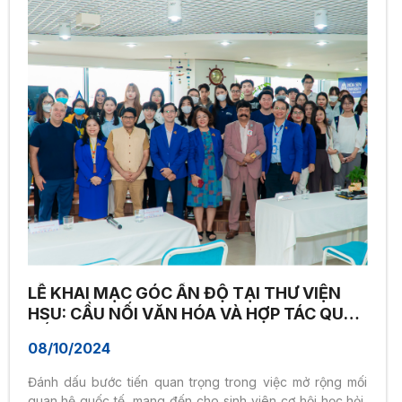
LỄ KHAI MẠC GÓC ẤN ĐỘ TẠI THƯ VIỆN
HSU: CẦU NỐI VĂN HÓA VÀ HỢP TÁC QUỐC
TẾ
08/10/2024
Đánh dấu bước tiến quan trọng trong việc mở rộng mối
quan hệ quốc tế, mang đến cho sinh viên cơ hội học hỏi,