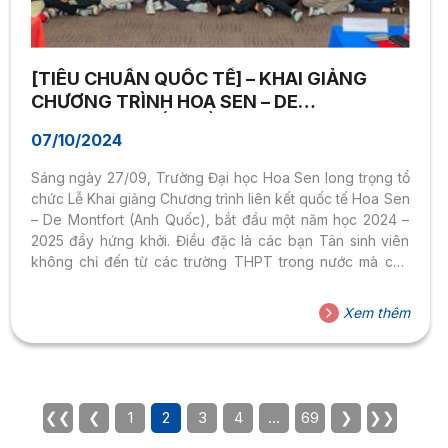
[TIÊU CHUẨN QUỐC TẾ] – KHAI GIẢNG
CHƯƠNG TRÌNH HOA SEN – DE
MONTFORT: BẮT ĐẦU HÀNH TRÌNH CÔNG
07/10/2024
DÂN TOÀN CẦU
Sáng ngày 27/09, Trường Đại học Hoa Sen long trọng tổ
chức Lễ Khai giảng Chương trình liên kết quốc tế Hoa Sen
– De Montfort (Anh Quốc), bắt đầu một năm học 2024 –
2025 đầy hứng khởi. Điều đặc là các bạn Tân sinh viên
không chỉ đến từ các trường THPT trong nước mà còn
quốc tế, mở ra cơ hội giao thoa văn hóa giữa các nước
trên thế giới trong suốt quá trình học tập tại Hoa Sen. Đại
Xem thêm
diện De Montfort University, Ông Ian Thomas – Phó
Trưởng khoa, Khoa Kinh doanh và Luật...
❮❮
❮
1
2
3
4
…
69
❯
❯❯