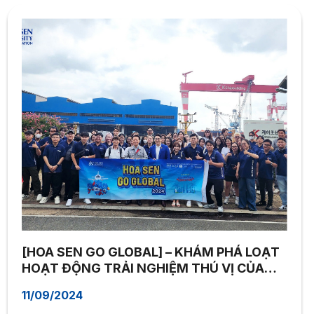
[HOA SEN GO GLOBAL] – KHÁM PHÁ LOẠT
HOẠT ĐỘNG TRẢI NGHIỆM THÚ VỊ CỦA
HSUers TẠI XỨ SỞ KIM CHI
11/09/2024