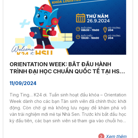
ORIENTATION WEEK: BẮT ĐẦU HÀNH
TRÌNH ĐẠI HỌC CHUẨN QUỐC TẾ TẠI HSU,
K24 ƠIIIII
11/09/2024
Ting Ting… K24 ơi. Tuần sinh hoạt đầu khóa – Orientation
Week dành cho các bạn Tân sinh viên đã chính thức khởi
động. Còn chờ gì mà không lưu ngay để khám phá vô
vàn trải nghiệm mới mẻ tại Nhà Sen. Trước khi bắt đầu học
kỳ đầu tiên, các bạn sinh viên sẽ tham gia vào chuỗi hoạt
động sinh hoạt đầu khóa – TUẦN 0. Gặp gỡ các Lãnh đạo
khoa, Giảng viên và đặc biệt là những người anh em sát
Xem thêm