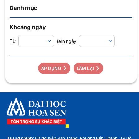
Danh mục
Khoảng ngày
Từ
Đến ngày
ÁP DỤNG
LÀM LẠI
Trụ sở chính:
08 Nguyễn Văn Tráng, Phường Bến Thành, TP.Hồ