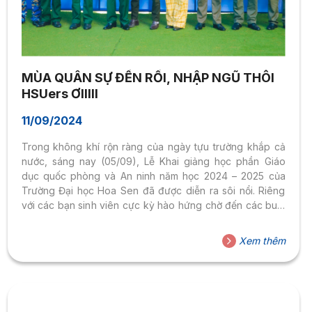
MÙA QUÂN SỰ ĐẾN RỒI, NHẬP NGŨ THÔI
HSUers ƠIIIII
11/09/2024
Trong không khí rộn ràng của ngày tựu trường khắp cả
nước, sáng nay (05/09), Lễ Khai giảng học phần Giáo
dục quốc phòng và An ninh năm học 2024 – 2025 của
Trường Đại học Hoa Sen đã được diễn ra sôi nổi. Riêng
với các bạn sinh viên cực kỳ hào hứng chờ đến các buổi
học thực hành và sinh hoạt tập thể. Tham dự buổi lễ có sự
hiện diện của Đại tá Nguyễn Tiến Lộc – Phó Giám đốc
Xem thêm
điều hành Trung tâm giáo dục QP-AN Trường Đại học Tôn
Đức Thắng; TS. Nguyễn Thị...