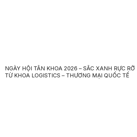
NGÀY HỘI TÂN KHOA 2026 – SẮC XANH RỰC RỠ
TỪ KHOA LOGISTICS – THƯƠNG MẠI QUỐC TẾ