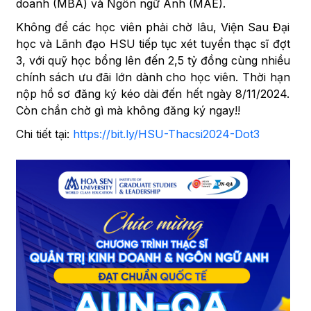
doanh (MBA) và Ngôn ngữ Anh (MAE).
Không để các học viên phải chờ lâu, Viện Sau Đại
học và Lãnh đạo HSU tiếp tục xét tuyển thạc sĩ đợt
3, với quỹ học bổng lên đến 2,5 tỷ đồng cùng nhiều
chính sách ưu đãi lớn dành cho học viên. Thời hạn
nộp hồ sơ đăng ký kéo dài đến hết ngày 8/11/2024.
Còn chần chờ gì mà không đăng ký ngay!!
Chi tiết tại:
https://bit.ly/HSU-Thacsi2024-Dot3