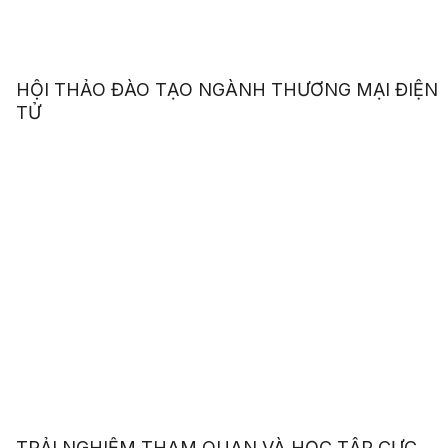
HỘI THẢO ĐÀO TẠO NGÀNH THƯƠNG MẠI ĐIỆN
TỬ
TRẢI NGHIỆM THAM QUAN VÀ HỌC TẬP CỰC