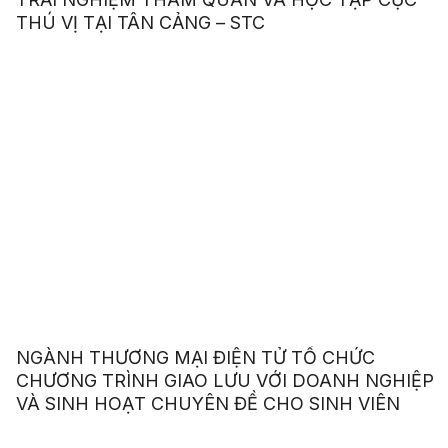
THÚ VỊ TẠI TÂN CẢNG – STC
NGÀNH THƯƠNG MẠI ĐIỆN TỬ TỔ CHỨC
CHƯƠNG TRÌNH GIAO LƯU VỚI DOANH NGHIỆP
VÀ SINH HOẠT CHUYÊN ĐỀ CHO SINH VIÊN