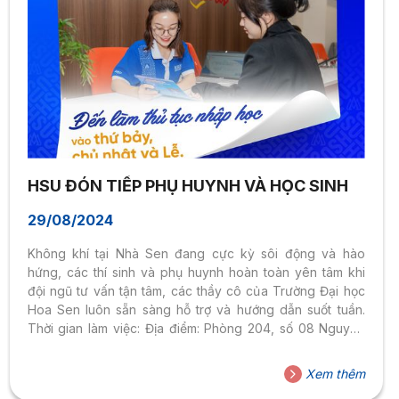
HSU ĐÓN TIẾP PHỤ HUYNH VÀ HỌC SINH
29/08/2024
Không khí tại Nhà Sen đang cực kỳ sôi động và hào
hứng, các thí sinh và phụ huynh hoàn toàn yên tâm khi
đội ngũ tư vấn tận tâm, các thầy cô của Trường Đại học
Hoa Sen luôn sẵn sàng hỗ trợ và hướng dẫn suốt tuần.
Thời gian làm việc: Địa điểm: Phòng 204, số 08 Nguyễn
Văn Tráng, Q.1 Mọi thắc mắc sẽ luôn được giải đáp trực
tiếp tại phòng 204 hoặc trên các trang mạng xã hội của
Xem thêm
trường.