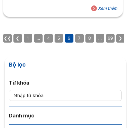
https://www.hoasen.edu.vn/tuyen…/huong-dan-ho-so-
Xem thêm
nhap-hoc/. Thời gian làm việc của trường từ 08h00 –
20h00, từ thứ Hai đến Chủ nhật kể cả ngày Lễ, tại Phòng
204 – Cơ sở Nguyễn Văn Tráng, Q.1. Mọi thắc mắc các
bạn...
❮❮
❮
1
…
4
5
6
7
8
…
69
❯
Bộ lọc
Từ khóa
Danh mục