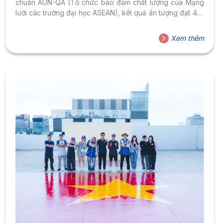
chuẩn AUN-QA (Tổ chức bảo đảm chất lượng của Mạng
lưới các trường đại học ASEAN), kết quả ấn tượng đạt 4/4
chương trình gồm: Cho đến nay, HSU đã có 20 ngành học
đạt chất lượng quốc tế bậc cử nhân và thạc sĩ, bao gồm:
Xem thêm
10 ngành đạt chuẩn AUN-QA (Đông Nam Á); 5 ngành đạt
kiểm định ACBSP (Hoa Kỳ); 3 ngành đạt kiểm định...