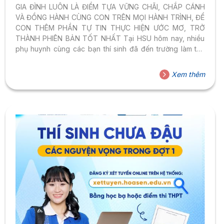
GIA ĐÌNH LUÔN LÀ ĐIỂM TỰA VỮNG CHÃI, CHẮP CÁNH
VÀ ĐỒNG HÀNH CÙNG CON TRÊN MỌI HÀNH TRÌNH, ĐỂ
CON THÊM PHẦN TỰ TIN THỰC HIỆN ƯỚC MƠ, TRỞ
THÀNH PHIÊN BẢN TỐT NHẤT Tại HSU hôm nay, nhiều
phụ huynh cùng các bạn thí sinh đã đến trường làm thủ
tục nhập học. Hình ảnh bố mẹ chỉnh trang phục cho con
để có tấm ảnh sinh viên đẹp nhất, thầy cô chia sẻ hành
Xem thêm
trang học tập sắp tới sẽ là động lực to lớn để các bạn nỗ
lực và phấn đấu nhiều hơn. ——— Các...