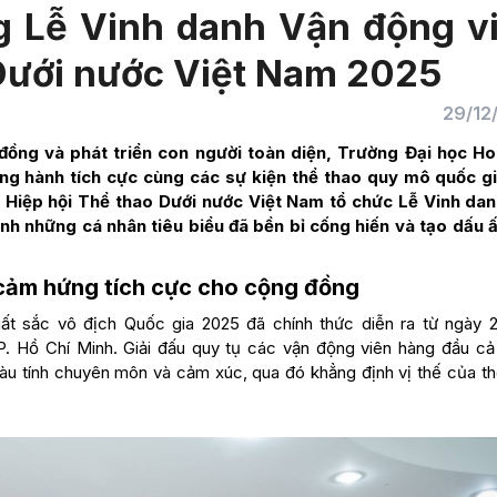
 Lễ Vinh danh Vận động v
 Dưới nước Việt Nam 2025
29/12
 đồng và phát triển con người toàn diện, Trường Đại học H
đồng hành tích cực cùng các sự kiện thể thao quy mô quốc gi
i Hiệp hội Thể thao Dưới nước Việt Nam tổ chức Lễ Vinh da
nh những cá nhân tiêu biểu đã bền bỉ cống hiến và tạo dấu 
n cảm hứng tích cực cho cộng đồng
uất sắc vô địch Quốc gia 2025 đã chính thức diễn ra từ ngày 
P. Hồ Chí Minh. Giải đấu quy tụ các vận động viên hàng đầu cả
iàu tính chuyên môn và cảm xúc, qua đó khẳng định vị thế của th