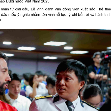
hao Dưới nước Việt Nam 2025.
i nhận từ giải đấu, Lễ Vinh danh Vận động viên xuất sắc Thể tha
u mốc ý nghĩa nhằm tôn vinh nỗ lực, ý chí bền bỉ và hành trìn
u.