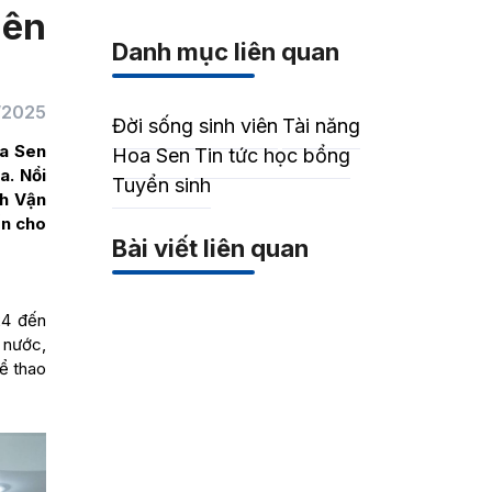
iên
Danh mục liên quan
/2025
Đời sống sinh viên
Tài năng
oa Sen
Hoa Sen
Tin tức học bổng
a. Nổi
Tuyển sinh
nh Vận
ấn cho
Bài viết liên quan
24 đến
 nước,
ể thao