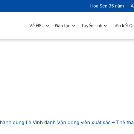
Hoa Sen 35 năm
A
Về HSU
Đào tạo
Tuyển sinh
Liên kết Q
ành cùng Lễ Vinh danh Vận động viên xuất sắc – Thể tha