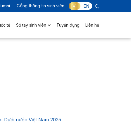
lumni
Cổng thông tin sinh viên
VI
EN
uốc tế
Sổ tay sinh viên
Tuyển dụng
Liên hệ
o Dưới nước Việt Nam 2025