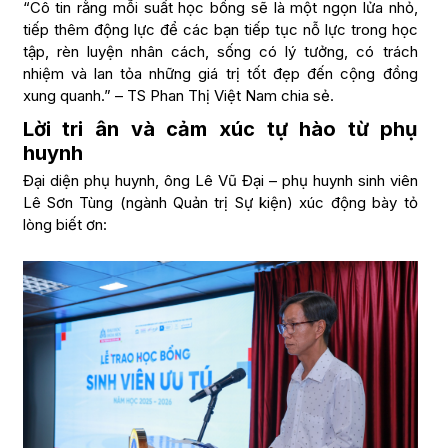
“Cô tin rằng mỗi suất học bổng sẽ là một ngọn lửa nhỏ,
tiếp thêm động lực để các bạn tiếp tục nỗ lực trong học
tập, rèn luyện nhân cách, sống có lý tưởng, có trách
nhiệm và lan tỏa những giá trị tốt đẹp đến cộng đồng
xung quanh.” – TS Phan Thị Việt Nam chia sẻ.
Lời tri ân và cảm xúc tự hào từ phụ
huynh
Đại diện phụ huynh, ông Lê Vũ Đại – phụ huynh sinh viên
Lê Sơn Tùng (ngành Quản trị Sự kiện) xúc động bày tỏ
lòng biết ơn: