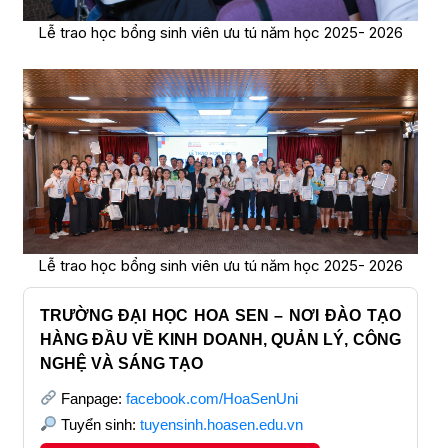
Lễ trao học bổng sinh viên ưu tú năm học 2025- 2026
Lễ trao học bổng sinh viên ưu tú năm học 2025- 2026
TRƯỜNG ĐẠI HỌC HOA SEN – NƠI ĐÀO TẠO
HÀNG ĐẦU VỀ KINH DOANH, QUẢN LÝ, CÔNG
NGHỆ VÀ SÁNG TẠO
Fanpage:
facebook.com/HoaSenUni
Tuyển sinh:
tuyensinh.hoasen.edu.vn