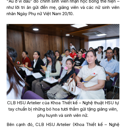
“Ầu ơ ví dầu” do chính sinh viên nhận học bổng thể hiện –
như lời tri ân gửi đến mẹ, giảng viên và các nữ sinh viên
nhân Ngày Phụ nữ Việt Nam 20/10.
CLB HSU Artelier của Khoa Thiết kế – Nghệ thuật HSU tự
tay chuẩn bị những bó hoa tươi thắm gửi tặng giảng viên,
phụ huynh và sinh viên nữ.
Bên cạnh đó, CLB HSU Artelier (Khoa Thiết kế – Nghệ