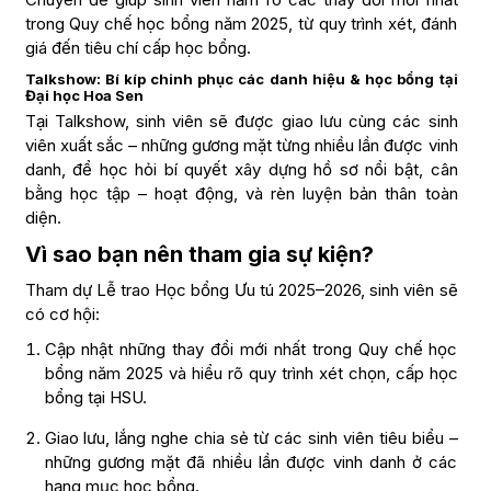
trong Quy chế học bổng năm 2025, từ quy trình xét, đánh
giá đến tiêu chí cấp học bổng.
Talkshow: Bí kíp chinh phục các danh hiệu & học bổng tại
Đại học Hoa Sen
Tại Talkshow, sinh viên sẽ được giao lưu cùng các sinh
viên xuất sắc – những gương mặt từng nhiều lần được vinh
danh, để học hỏi bí quyết xây dựng hồ sơ nổi bật, cân
bằng học tập – hoạt động, và rèn luyện bản thân toàn
diện.
Vì sao bạn nên tham gia sự kiện?
Tham dự Lễ trao Học bổng Ưu tú 2025–2026, sinh viên sẽ
có cơ hội:
Cập nhật những thay đổi mới nhất trong Quy chế học
bổng năm 2025 và hiểu rõ quy trình xét chọn, cấp học
bổng tại HSU.
Giao lưu, lắng nghe chia sẻ từ các sinh viên tiêu biểu –
những gương mặt đã nhiều lần được vinh danh ở các
hạng mục học bổng.