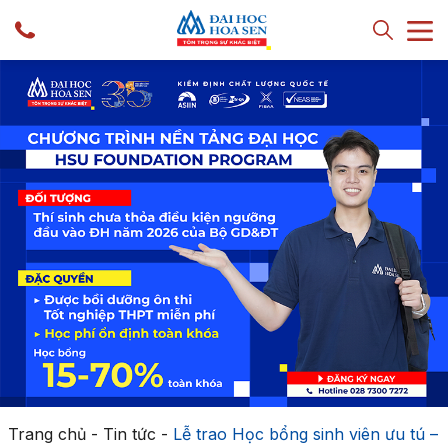
Trang chủ
-
Tin tức
-
Lễ trao Học bổng sinh viên ưu tú –