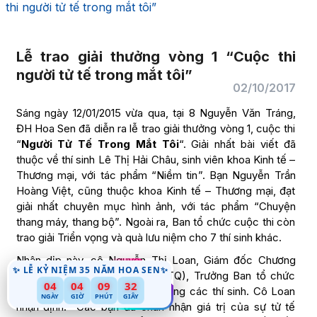
thi người tử tế trong mắt tôi”
Lễ trao giải thưởng vòng 1 “Cuộc thi
người tử tế trong mắt tôi”
02/10/2017
Sáng ngày 12/01/2015 vừa qua, tại 8 Nguyễn Văn Tráng,
ĐH Hoa Sen đã diễn ra lễ trao giải thưởng vòng 1, cuộc thi
“
Người Tử Tế Trong Mắt Tôi
“. Giải nhất bài viết đã
thuộc về thí sinh Lê Thị Hải Châu, sinh viên khoa Kinh tế –
Thương mại, với tác phẩm “Niềm tin”. Bạn Nguyễn Trần
Hoàng Việt, cũng thuộc khoa Kinh tế – Thương mại, đạt
giải nhất chuyên mục hình ảnh, với tác phẩm “Chuyện
thang máy, thang bộ”. Ngoài ra, Ban tổ chức cuộc thi còn
trao giải Triển vọng và quà lưu niệm cho 7 thí sinh khác.
Nhân dịp này, cô Nguyễn Thị Loan, Giám đốc Chương
✨ LỄ KỶ NIỆM 35 NĂM HOA SEN✨
trình Giáo dục Tổng quát (GDTQ), Trưởng Ban tổ chức
04
04
09
32
cũng đã có cuộc trò chuyện cùng các thí sinh. Cô Loan
NGÀY
GIỜ
PHÚT
GIÂY
nhận định: “Các bạn đã chân nhận giá trị của sự tử tế