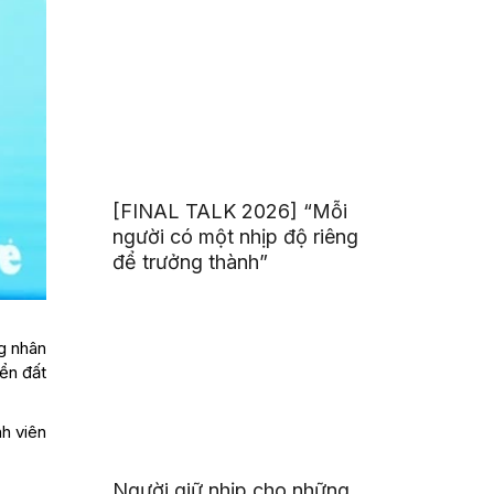
mình
[FINAL TALK 2026] “Mỗi
người có một nhịp độ riêng
để trưởng thành”
g nhân
iển đất
nh viên
Người giữ nhịp cho những