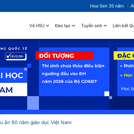
Hoa Sen 35 năm
A
Về HSU
Đào tạo
Tuyển sinh
Liên kết Q
ấu ấn 80 năm giáo dục Việt Nam