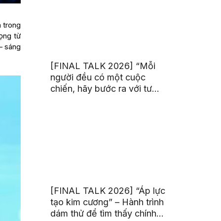
a trong
rọng từ
 – sáng
[FINAL TALK 2026] “Mỗi
người đều có một cuộc
chiến, hãy bước ra với tư
thế của người chiến thắng”
[FINAL TALK 2026] “Áp lực
tạo kim cương” – Hành trình
dám thử để tìm thấy chính