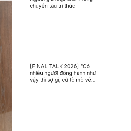
chuyến tàu tri thức
[FINAL TALK 2026] “Có
nhiều người đồng hành như
vậy thì sợ gì, cứ tò mò về
thế giới thôi”