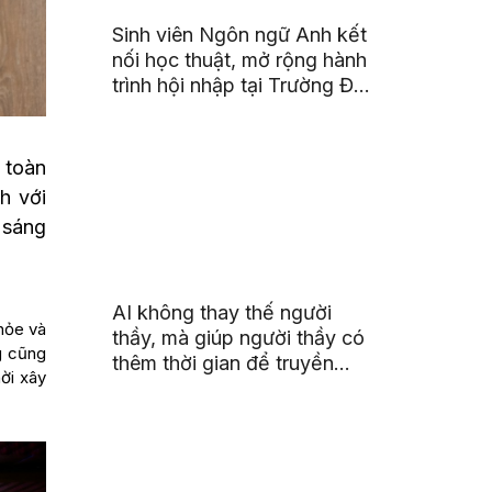
Sinh viên Ngôn ngữ Anh kết
nối học thuật, mở rộng hành
trình hội nhập tại Trường Đại
học Quốc gia Malaysia
 toàn
h với
 sáng
AI không thay thế người
hỏe và
thầy, mà giúp người thầy có
g cũng
thêm thời gian để truyền
ời xây
cảm hứng