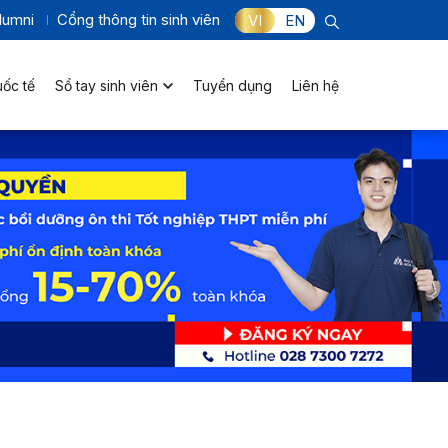
lumni
Cổng thông tin sinh viên
VI
EN
uốc tế
Sổ tay sinh viên
Tuyển dụng
Liên hệ