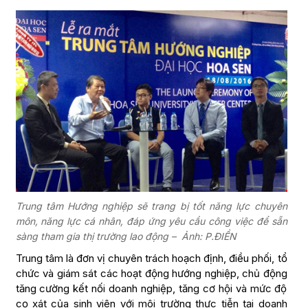
Trung tâm Hướng nghiệp sẽ trang bị tốt năng lực chuyên
môn, năng lực cá nhân, đáp ứng yêu cầu công việc để sẵn
sàng tham gia thị trường lao động – Ảnh: P.ĐIỀN
Trung tâm là đơn vị chuyên trách hoạch định, điều phối, tổ
chức và giám sát các hoạt động hướng nghiệp, chủ động
tăng cường kết nối doanh nghiệp, tăng cơ hội và mức độ
cọ xát của sinh viên với môi trường thực tiễn tại doanh