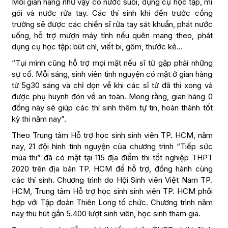
Mỗi gian hàng như vậy có nước suối, dụng cụ học tập, mì
gói và nước rửa tay. Các thí sinh khi đến trước cổng
trường sẽ được các chiến sĩ rửa tay sát khuẩn, phát nước
uống, hỗ trợ mượn máy tính nếu quên mang theo, phát
dụng cụ học tập: bút chì, viết bi, gôm, thước kẻ…
“Tụi mình cũng hỗ trợ mọi mặt nếu sĩ tử gặp phải những
sự cố. Mỗi sáng, sinh viên tình nguyện có mặt ở gian hàng
từ 5g30 sáng và chỉ dọn về khi các sĩ tử đã thi xong và
được phụ huynh đón về an toàn. Mong rằng, gian hàng 0
đồng này sẽ giúp các thí sinh thêm tự tin, hoàn thành tốt
kỳ thi năm nay”.
Theo Trung tâm Hỗ trợ học sinh sinh viên TP. HCM, năm
nay, 21 đội hình tình nguyện của chương trình “Tiếp sức
mùa thi” đã có mặt tại 115 địa điểm thi tốt nghiệp THPT
2020 trên địa bàn TP. HCM để hỗ trợ, đồng hành cùng
các thí sinh. Chương trình do Hội Sinh viên Việt Nam TP.
HCM, Trung tâm Hỗ trợ học sinh sinh viên TP. HCM phối
hợp với Tập đoàn Thiên Long tổ chức. Chương trình năm
nay thu hút gần 5.400 lượt sinh viên, học sinh tham gia.