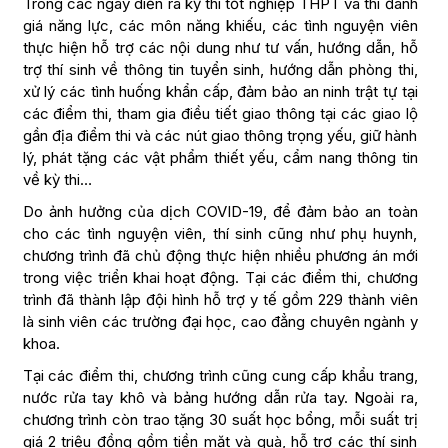
Trong các ngày diễn ra kỳ thi tốt nghiệp THPT và thi đánh
giá năng lực, các môn năng khiếu, các tình nguyện viên
thực hiện hỗ trợ các nội dung như tư vấn, hướng dẫn, hỗ
trợ thí sinh về thông tin tuyển sinh, hướng dẫn phòng thi,
xử lý các tình huống khẩn cấp, đảm bảo an ninh trật tự tại
các điểm thi, tham gia điều tiết giao thông tại các giao lộ
gần địa điểm thi và các nút giao thông trọng yếu, giữ hành
lý, phát tặng các vật phẩm thiết yếu, cẩm nang thông tin
về kỳ thi…
Do ảnh hưởng của dịch COVID-19, để đảm bảo an toàn
cho các tình nguyện viên, thí sinh cũng như phụ huynh,
chương trình đã chủ động thực hiện nhiều phương án mới
trong việc triển khai hoạt động. Tại các điểm thi, chương
trình đã thành lập đội hình hỗ trợ y tế gồm 229 thành viên
là sinh viên các trường đại học, cao đẳng chuyên ngành y
khoa.
Tại các điểm thi, chương trình cũng cung cấp khẩu trang,
nước rửa tay khô và bảng hướng dẫn rửa tay. Ngoài ra,
chương trình còn trao tặng 30 suất học bổng, mỗi suất trị
giá 2 triệu đồng gồm tiền mặt và quà, hỗ trợ các thí sinh