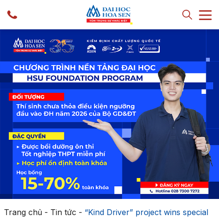
Trang chủ
-
Tin tức
-
“Kind Driver” project wins special