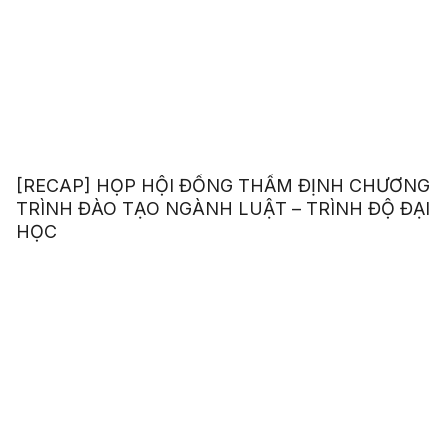
[RECAP] HỌP HỘI ĐỒNG THẨM ĐỊNH CHƯƠNG
TRÌNH ĐÀO TẠO NGÀNH LUẬT – TRÌNH ĐỘ ĐẠI
HỌC