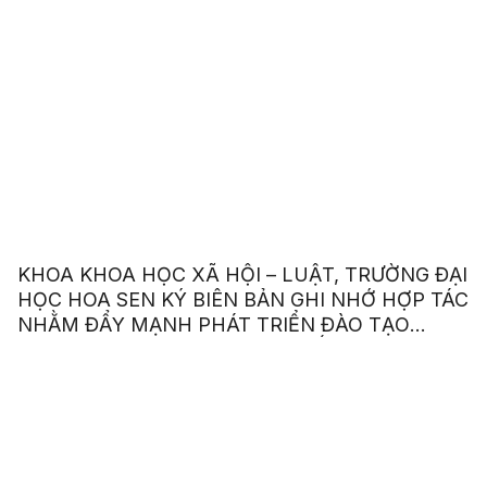
KHOA KHOA HỌC XÃ HỘI – LUẬT, TRƯỜNG ĐẠI
HỌC HOA SEN KÝ BIÊN BẢN GHI NHỚ HỢP TÁC
NHẰM ĐẨY MẠNH PHÁT TRIỂN ĐÀO TẠO
NGÀNH LUẬT VÀ LUẬT KINH TẾ