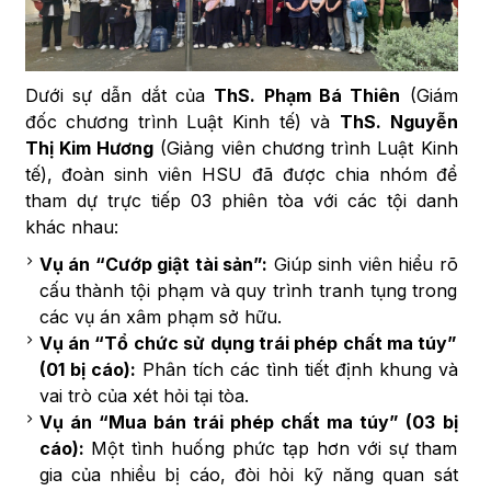
Dưới sự dẫn dắt của
ThS. Phạm Bá Thiên
(Giám
đốc chương trình Luật Kinh tế) và
ThS. Nguyễn
Thị Kim Hương
(Giảng viên chương trình Luật Kinh
tế), đoàn sinh viên HSU đã được chia nhóm để
tham dự trực tiếp 03 phiên tòa với các tội danh
khác nhau:
Vụ án “Cướp giật tài sản”:
Giúp sinh viên hiểu rõ
cấu thành tội phạm và quy trình tranh tụng trong
các vụ án xâm phạm sở hữu.
Vụ án “Tổ chức sử dụng trái phép chất ma túy”
(01 bị cáo):
Phân tích các tình tiết định khung và
vai trò của xét hỏi tại tòa.
Vụ án “Mua bán trái phép chất ma túy” (03 bị
cáo):
Một tình huống phức tạp hơn với sự tham
gia của nhiều bị cáo, đòi hỏi kỹ năng quan sát