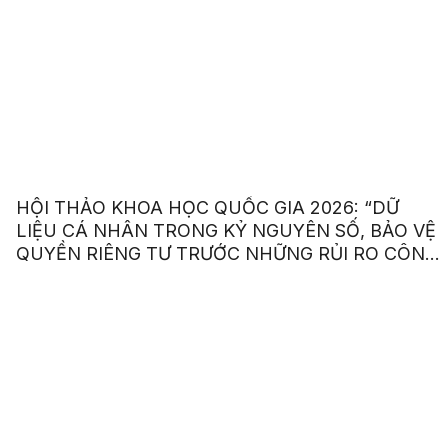
HỘI THẢO KHOA HỌC QUỐC GIA 2026: “DỮ
LIỆU CÁ NHÂN TRONG KỶ NGUYÊN SỐ, BẢO VỆ
QUYỀN RIÊNG TƯ TRƯỚC NHỮNG RỦI RO CÔNG
NGHỆ”