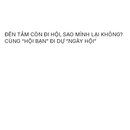
ĐẾN TẤM CÒN ĐI HỘI, SAO MÌNH LẠI KHÔNG?
CÙNG “HỘI BẠN” ĐI DỰ “NGÀY HỘI”