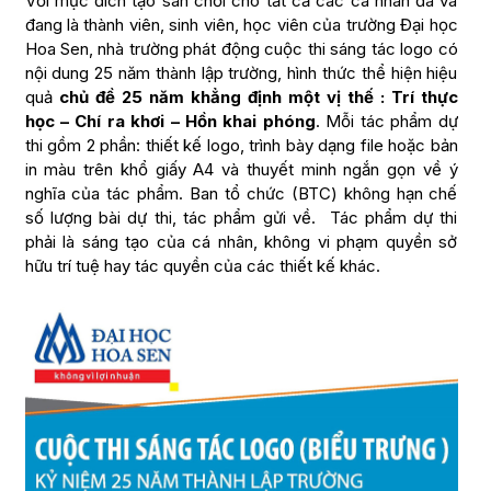
Với mục đích tạo sân chơi cho tất cả các cá nhân đã và
đang là thành viên, sinh viên, học viên của trường Đại học
Hoa Sen, nhà trường phát động cuộc thi sáng tác logo có
nội dung 25 năm thành lập trường, hình thức thể hiện hiệu
quả
chủ đề 25 năm khẳng định một vị thế : Trí thực
học – Chí ra khơi – Hồn khai phóng
. Mỗi tác phẩm dự
thi gồm 2 phần: thiết kế logo, trình bày dạng file hoặc bản
in màu trên khổ giấy A4 và thuyết minh ngắn gọn về ý
nghĩa của tác phẩm. Ban tổ chức (BTC) không hạn chế
số lượng bài dự thi, tác phẩm gửi về. Tác phẩm dự thi
phải là sáng tạo của cá nhân, không vi phạm quyền sở
hữu trí tuệ hay tác quyền của các thiết kế khác.