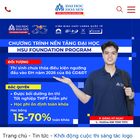
Trang chủ
-
Tin tức
-
Khởi động cuộc thi sáng tác logo