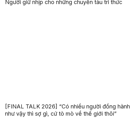
Người giữ nhịp cho những chuyến tàu tri thức
[FINAL TALK 2026] “Có nhiều người đồng hành
như vậy thì sợ gì, cứ tò mò về thế giới thôi”