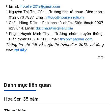
Email:
Ihotelier2012@gmail.com
Nguyễn Thị Thu Cúc – Trưởng ban tổ chức. Điện thoại:
0122 676 7887. Email:
nttcuc@hoasen.edu.vn
Châu Hồng Đức – Phó ban tổ chức. Điện thoại: 0907
823 644. Email:
ducchau91@gmail.com
Phạm Huỳnh Minh Thy – Trưởng nhóm truyền thông.
Điện thoại:0166 911 1191. Email:
thy.phm@gmail.com
Thông tin chi tiết về cuộc thi I-Hotelier 2012, vui lòng
xem
tại đây
T.T
Danh mục liên quan
Hoa Sen 35 năm
Tin sự kiện