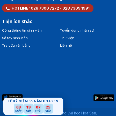
HOTLINE :
028 7300 7272
-
028 7309 1991
Tiện ích khác
Cổng thông tin sinh viên
Tuyển dụng nhân sự
Sổ tay sinh viên
Thư viện
Tra cứu văn bằng
Liên hệ
LỄ KỶ NIỆM 35 NĂM HOA SEN
03
19
07
24
NGÀY
GIỜ
PHÚT
GIÂY
Bản quyền thuộc về
Trường Đại học Hoa Sen
.