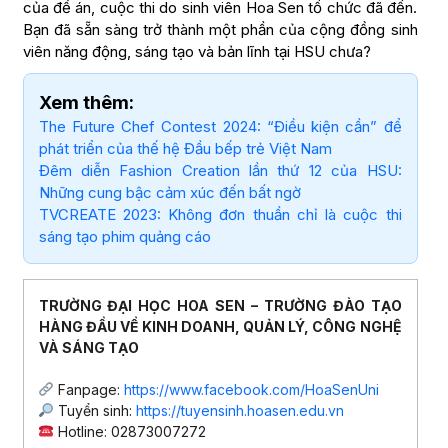
của đề án, cuộc thi do sinh viên Hoa Sen tổ chức đã đến.
Bạn đã sẵn sàng trở thành một phần của cộng đồng sinh
viên năng động, sáng tạo và bản lĩnh tại HSU chưa?
Xem thêm:
The Future Chef Contest 2024: “Điều kiện cần” để
phát triển của thế hệ Đầu bếp trẻ Việt Nam
Đêm diễn Fashion Creation lần thứ 12 của HSU:
Những cung bậc cảm xúc đến bất ngờ
TVCREATE 2023: Không đơn thuần chỉ là cuộc thi
sáng tạo phim quảng cáo
TRƯỜNG ĐẠI HỌC HOA SEN – TRƯỜNG ĐÀO TẠO
HÀNG ĐẦU VỀ KINH DOANH, QUẢN LÝ, CÔNG NGHỆ
VÀ SÁNG TẠO
Fanpage:
https://www.facebook.com/HoaSenUni
Tuyển sinh:
https://tuyensinh.hoasen.edu.vn
Hotline: 02873007272