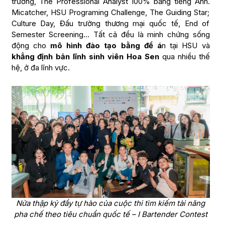
trưởng, The Professional Analyst 100% bằng tiếng Anh.
Micatcher, HSU Programing Challenge, The Guiding Star;
Culture Day, Đấu trường thương mại quốc tế, End of
Semester Screening… Tất cả đều là minh chứng sống
động cho
mô hình đào tạo bằng đề á
n tại HSU và
khẳng định bản lĩnh sinh viên Hoa Sen
qua nhiều thế
hệ, ở đa lĩnh vực.
Nửa thập kỷ đầy tự hào của cuộc thi tìm kiếm tài năng
pha chế theo tiêu chuẩn quốc tế – I Bartender Contest