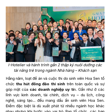
I-Hotelier và hành trình gần 2 thập kỷ nuôi dưỡng các
tài năng trẻ trong ngành Nhà hàng – Khách sạn
Hằng năm, loạt đề án và cuộc thi do sinh viên Hoa Sen tổ
chức
thu hút đông đảo thí sinh
trên toàn quốc và sự
góp mặt của
các doanh nghiệp uy tí
n. Gần như ở các
lĩnh vực kinh doanh, tài chính, dịch vụ – du lịch, công
nghệ, sáng tạo… đều mang dấu ấn sinh viên Hoa Sen.
Điểm đặc biệt là dù xuất phát từ nhiều ngành học khác
nhau nhưng khi bước vào vai trò Ban tổ chức, các bạn