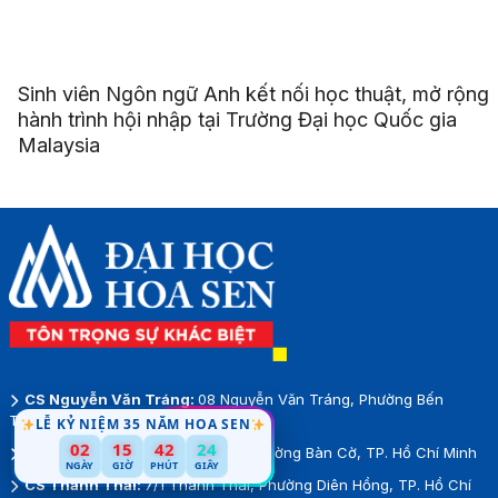
Sinh viên Ngôn ngữ Anh kết nối học thuật, mở rộng
hành trình hội nhập tại Trường Đại học Quốc gia
Malaysia
CS Nguyễn Văn Tráng:
08 Nguyễn Văn Tráng, Phường Bến
Thành, TP.Hồ Chí Minh
LỄ KỶ NIỆM 35 NĂM HOA SEN
02
15
42
21
CS Cao Thắng:
93 Cao Thắng, Phường Bàn Cờ, TP. Hồ Chí Minh
NGÀY
GIỜ
PHÚT
GIÂY
CS Thành Thái:
7/1 Thành Thái, Phường Diên Hồng, TP. Hồ Chí