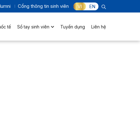
lumni
Cổng thông tin sinh viên
VI
EN
uốc tế
Sổ tay sinh viên
Tuyển dụng
Liên hệ