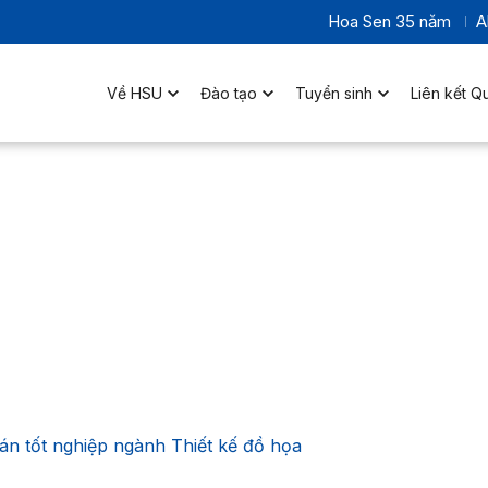
Hoa Sen 35 năm
A
Về HSU
Đào tạo
Tuyển sinh
Liên kết Q
 án tốt nghiệp ngành Thiết kế đồ họa