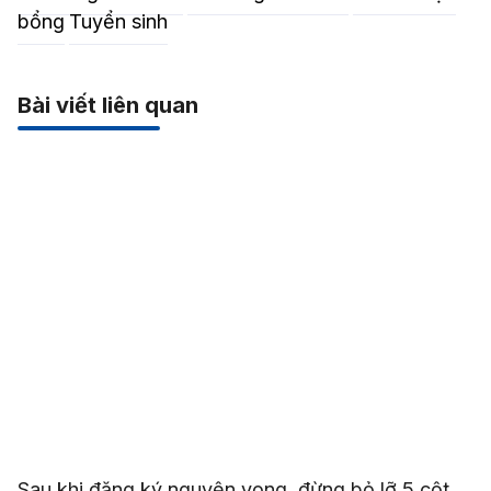
bổng
Tuyển sinh
Bài viết liên quan
Sau khi đăng ký nguyện vọng, đừng bỏ lỡ 5 cột