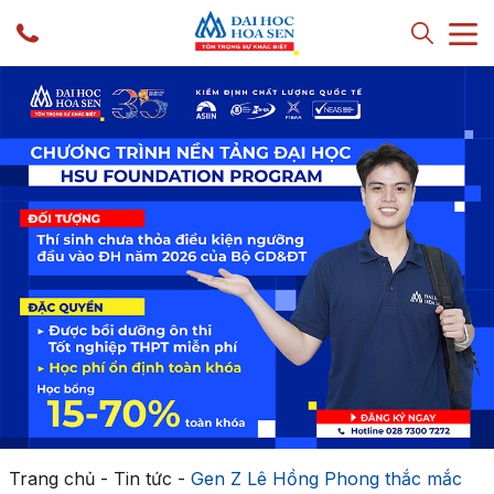
Trang chủ
-
Tin tức
-
Gen Z Lê Hồng Phong thắc mắc