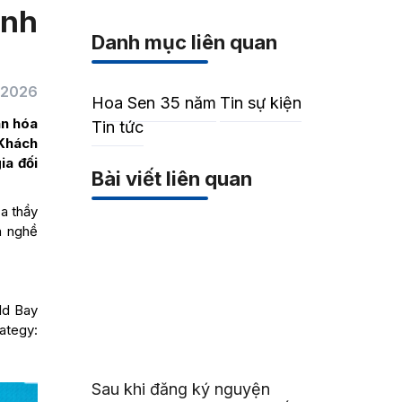
ành
Danh mục liên quan
/2026
Hoa Sen 35 năm
Tin sự kiện
ân hóa
Tin tức
 Khách
ia đối
Bài viết liên quan
ủa thầy
n nghề
ld Bay
ategy:
Sau khi đăng ký nguyện