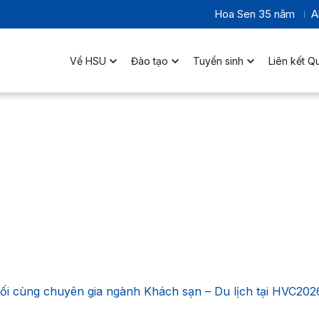
Hoa Sen 35 năm
A
Về HSU
Đào tạo
Tuyển sinh
Liên kết Q
ối cùng chuyên gia ngành Khách sạn – Du lịch tại HVC202