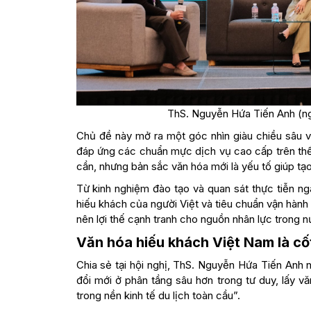
ThS. Nguyễn Hứa Tiến Anh (ngo
Chủ đề này mở ra một góc nhìn giàu chiều sâu về
đáp ứng các chuẩn mực dịch vụ cao cấp trên thế 
cần, nhưng bản sắc văn hóa mới là yếu tố giúp tạ
Từ kinh nghiệm đào tạo và quan sát thực tiễn ngà
hiếu khách của người Việt và tiêu chuẩn vận hành 
nên lợi thế cạnh tranh cho nguồn nhân lực trong n
Văn hóa hiếu khách Việt Nam là cốt
Chia sẻ tại hội nghị, ThS. Nguyễn Hứa Tiến Anh n
đổi mới ở phân tầng sâu hơn trong tư duy, lấy v
trong nền kinh tế du lịch toàn cầu”.