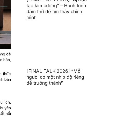
tạo kim cương” – Hành trình
dám thử để tìm thấy chính
mình
àng đề
ăn hóa,
[FINAL TALK 2026] “Mỗi
n thức
người có một nhịp độ riêng
ính bản
để trưởng thành”
 lịch,
chuyên
ết nối