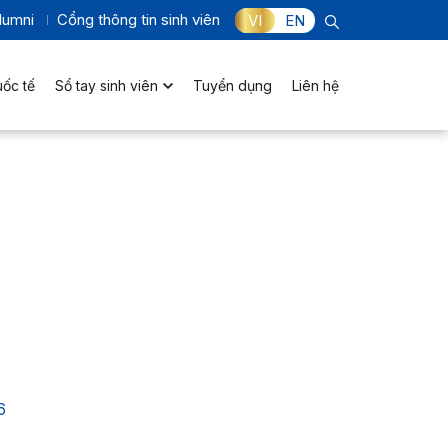
lumni
Cổng thông tin sinh viên
VI
EN
uốc tế
Sổ tay sinh viên
Tuyển dụng
Liên hệ
6