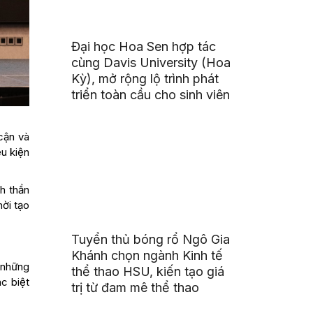
Đại học Hoa Sen hợp tác
cùng Davis University (Hoa
Kỳ), mở rộng lộ trình phát
triển toàn cầu cho sinh viên
cận và
u kiện
nh thần
hời tạo
Tuyển thủ bóng rổ Ngô Gia
Khánh chọn ngành Kinh tế
ó những
thể thao HSU, kiến tạo giá
c biệt
trị từ đam mê thể thao