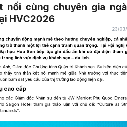
t nối cùng chuyên gia ng
 tại HVC2026
23/03
ang chuyển động mạnh mẽ theo hướng chuyên nghiệp, cá nh
ng trở thành một lợi thế cạnh tranh quan trọng. Tại Hội nghị
ại học Hoa Sen tiếp tục ghi dấu ấn khi có đại diện tham g
trong lĩnh vực dịch vụ khách sạn – du lịch.
n Anh, Giám đốc Chương trình Quản trị Khách sạn. Sự hiện diện c
 thấy tinh thần kết nối mạnh mẽ giữa Nhà trường với thực tiễ
uôn bám sát yêu cầu của thị trường lao động hiện đại.
vụ cao cấp
ng các Giám đốc Nhân sự đến từ JW Marriott Phu Quoc Emera
 Saigon Hotel tham gia thảo luận với chủ đề: “Culture as Str
tandards”.