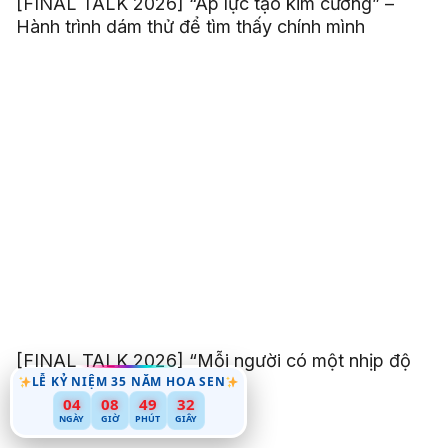
[FINAL TALK 2026] “Áp lực tạo kim cương” –
Hành trình dám thử để tìm thấy chính mình
[FINAL TALK 2026] “Mỗi người có một nhịp độ
LỄ KỶ NIỆM 35 NĂM HOA SEN
riêng để trưởng thành”
04
08
49
30
NGÀY
GIỜ
PHÚT
GIÂY