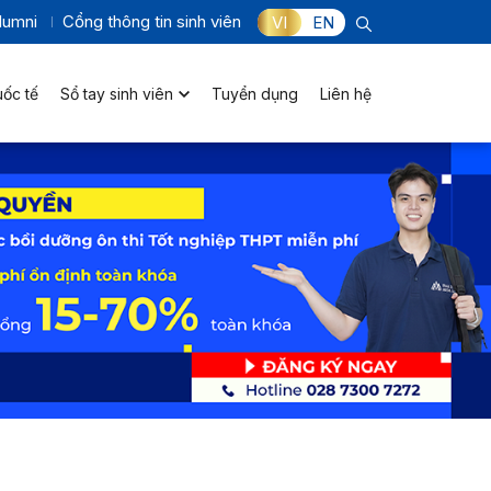
lumni
Cổng thông tin sinh viên
VI
EN
uốc tế
Sổ tay sinh viên
Tuyển dụng
Liên hệ