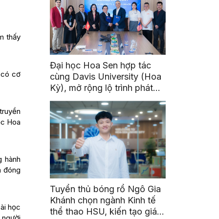
m thấy
Đại học Hoa Sen hợp tác
 có cơ
cùng Davis University (Hoa
Kỳ), mở rộng lộ trình phát
triển toàn cầu cho sinh viên
 truyền
ọc Hoa
g hành
ã đóng
Tuyển thủ bóng rổ Ngô Gia
Khánh chọn ngành Kinh tế
bài học
thể thao HSU, kiến tạo giá
 người