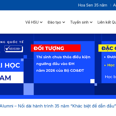
Hoa Sen 35 năm
A
Về HSU
Đào tạo
Tuyển sinh
Liên kết Q
umni – Nối dài hành trình 35 năm “Khác biệt để dẫn đầu”