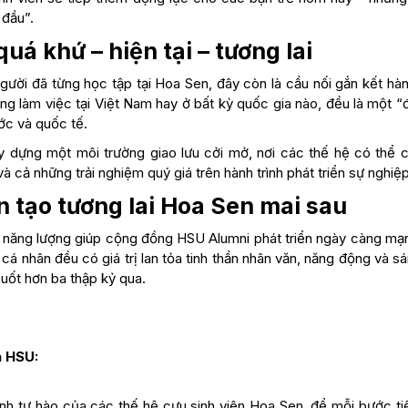
 đầu”.
uá khứ – hiện tại – tương lai
ười đã từng học tập tại Hoa Sen, đây còn là cầu nối gắn kết hàn
g làm việc tại Việt Nam hay ở bất kỳ quốc gia nào, đều là một “
ớc và quốc tế.
dựng một môi trường giao lưu cởi mở, nơi các thế hệ có thể c
cả những trải nghiệm quý giá trên hành trình phát triển sự nghiệp
n tạo tương lai Hoa Sen mai sau
ồn năng lượng giúp cộng đồng HSU Alumni phát triển ngày càng mạ
cá nhân đều có giá trị lan tỏa tinh thần nhân văn, năng động và s
uốt hơn ba thập kỷ qua.
n HSU:
rình tự hào của các thế hệ cựu sinh viên Hoa Sen, để mỗi bước ti