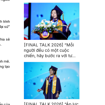
trị từ đam mê thể thao
h trình
đại sứ”
hia sẻ
.
[FINAL TALK 2026] “Mỗi
người đều có một cuộc
chiến, hãy bước ra với tư
thế của người chiến thắng”
nh mẽ.
áng tạo
[FINAL TALK 2026] “Áp lực
ến của