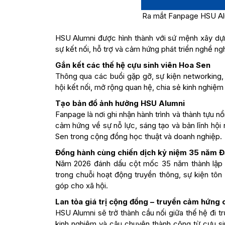
Ra mắt Fanpage HSU Alu
HSU Alumni được hình thành với sứ mệnh xây dựn
sự kết nối, hỗ trợ và cảm hứng phát triển nghề n
Gắn kết các thế hệ cựu sinh viên Hoa Sen
Thông qua các buổi gặp gỡ, sự kiện networking, 
hội kết nối, mở rộng quan hệ, chia sẻ kinh nghiệm
Tạo bản đồ ảnh hưởng HSU Alumni
Fanpage là nơi ghi nhận hành trình và thành tựu 
cảm hứng về sự nỗ lực, sáng tạo và bản lĩnh hội
Sen trong cộng đồng học thuật và doanh nghiệp.
Đồng hành cùng chiến dịch kỷ niệm 35 năm Đ
Năm 2026 đánh dấu cột mốc 35 năm thành lập t
trong chuỗi hoạt động truyền thông, sự kiện tôn
góp cho xã hội.
Lan tỏa giá trị cộng đồng – truyền cảm hứng c
HSU Alumni sẽ trở thành cầu nối giữa thế hệ đi tr
kinh nghiệm và câu chuyện thành công từ cựu si