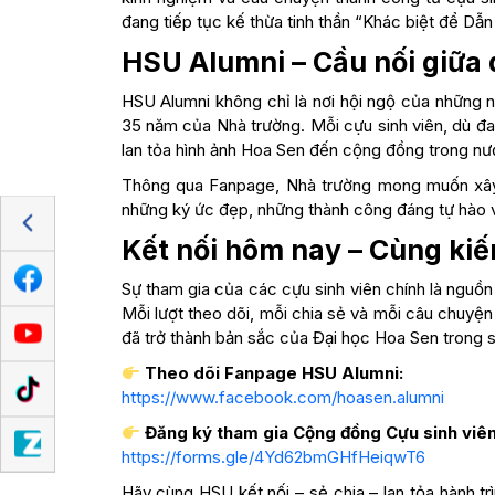
đang tiếp tục kế thừa tinh thần “Khác biệt để Dẫn
HSU Alumni – Cầu nối giữa q
HSU Alumni không chỉ là nơi hội ngộ của những ng
35 năm của Nhà trường. Mỗi cựu sinh viên, dù đan
lan tỏa hình ảnh Hoa Sen đến cộng đồng trong nư
Thông qua Fanpage, Nhà trường mong muốn xây 
những ký ức đẹp, những thành công đáng tự hào và 
Kết nối hôm nay – Cùng kiế
Sự tham gia của các cựu sinh viên chính là ngu
Mỗi lượt theo dõi, mỗi chia sẻ và mỗi câu chuyện 
đã trở thành bản sắc của Đại học Hoa Sen trong s
Theo dõi Fanpage HSU Alumni:
https://www.facebook.com/hoasen.alumni
Đăng ký tham gia Cộng đồng Cựu sinh viê
https://forms.gle/4Yd62bmGHfHeiqwT6
Hãy cùng HSU kết nối – sẻ chia – lan tỏa hành t