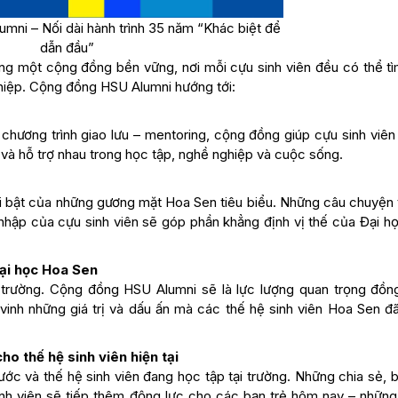
mni – Nối dài hành trình 35 năm “Khác biệt để
dẫn đầu”
g một cộng đồng bền vững, nơi mỗi cựu sinh viên đều có thể tì
ghiệp. Cộng đồng HSU Alumni hướng tới:
chương trình giao lưu – mentoring, cộng đồng giúp cựu sinh viên
 và hỗ trợ nhau trong học tập, nghề nghiệp và cuộc sống.
nổi bật của những gương mặt Hoa Sen tiêu biểu. Những câu chuyện
 nhập của cựu sinh viên sẽ góp phần khẳng định vị thế của Đại h
ại học Hoa Sen
rường. Cộng đồng HSU Alumni sẽ là lực lượng quan trọng đồn
 vinh những giá trị và dấu ấn mà các thế hệ sinh viên Hoa Sen đ
ho thế hệ sinh viên hiện tại
ước và thế hệ sinh viên đang học tập tại trường. Những chia sẻ, 
nh viên sẽ tiếp thêm động lực cho các bạn trẻ hôm nay – những