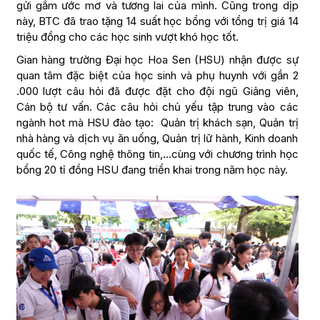
gửi gắm ước mơ và tương lai của mình. Cũng trong dịp
này, BTC đã trao tặng 14 suất học bổng với tổng trị giá 14
triệu đồng cho các học sinh vượt khó học tốt.
Gian hàng trường Đại học Hoa Sen (HSU) nhận được sự
quan tâm đặc biệt của học sinh và phụ huynh với gần 2
.000 lượt câu hỏi đã được đặt cho đội ngũ Giảng viên,
Cán bộ tư vấn. Các câu hỏi chủ yếu tập trung vào các
ngành hot mà HSU đào tạo: Quản trị khách sạn, Quản trị
nhà hàng và dịch vụ ăn uống, Quản trị lữ hành, Kinh doanh
quốc tế, Công nghệ thông tin,…cùng với chương trình học
bổng 20 tỉ đồng HSU đang triển khai trong năm học này.