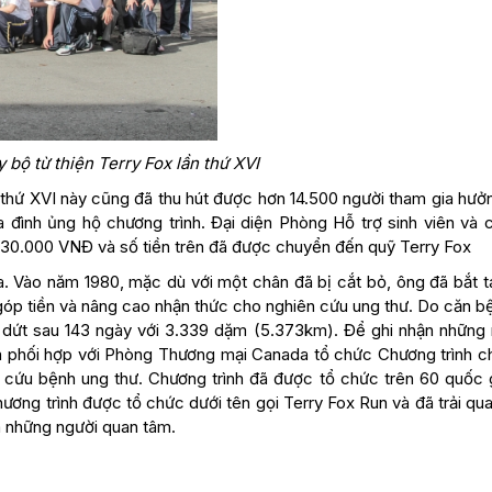
bộ từ thiện Terry Fox lần thứ XVI
 thứ XVI này cũng đã thu hút được hơn 14.500 người tham gia hưở
ia đình ủng hộ chương trình. Đại diện Phòng Hỗ trợ sinh viên và 
30.000 VNĐ và số tiền trên đã được chuyển đến quỹ Terry Fox
a. Vào năm 1980, mặc dù với một chân đã bị cắt bỏ, ông đã bắt t
góp tiền và nâng cao nhận thức cho nghiên cứu ung thư. Do căn bệ
 dứt sau 143 ngày với 3.339 dặm (5.373km). Để ghi nhận những 
 phối hợp với Phòng Thương mại Canada tổ chức Chương trình c
 cứu bệnh ung thư. Chương trình đã được tổ chức trên 60 quốc g
ương trình được tổ chức dưới tên gọi Terry Fox Run và đã trải qua
a những người quan tâm.