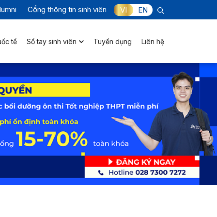
lumni
Cổng thông tin sinh viên
VI
EN
uốc tế
Sổ tay sinh viên
Tuyển dụng
Liên hệ