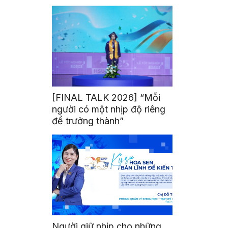
mình
[FINAL TALK 2026] “Mỗi
người có một nhịp độ riêng
để trưởng thành”
Người giữ nhịp cho những