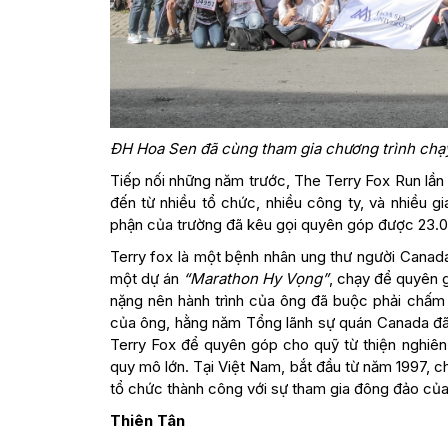
ĐH Hoa Sen đã cùng tham gia chương trình chạy 
Tiếp nối những năm trước, The Terry Fox Run lần
đến từ nhiều tổ chức, nhiều công ty, và nhiều g
phận của trường đã kêu gọi quyên góp được 23.0
Terry fox là một bệnh nhân ung thư người Canad
một dự án
“Marathon Hy Vọng”
, chạy để quyên 
nặng nên hành trình của ông đã buộc phải chấm
của ông, hằng năm Tổng lãnh sự quán Canada đã
Terry Fox để quyên góp cho quỹ từ thiện nghiên
quy mô lớn. Tại Việt Nam, bắt đầu từ năm 1997, ch
tổ chức thành công với sự tham gia đông đảo củ
Thiên Tân