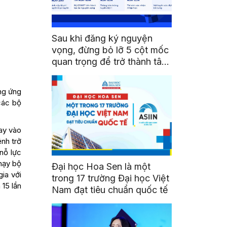
Sau khi đăng ký nguyện
vọng, đừng bỏ lỡ 5 cột mốc
quan trọng để trở thành tân
sinh viên HSU
ng ứng
các bộ
ay vào
nh trở
nỗ lực
hạy bộ
Đại học Hoa Sen là một
ia với
trong 17 trường Đại học Việt
 15 lần
Nam đạt tiêu chuẩn quốc tế