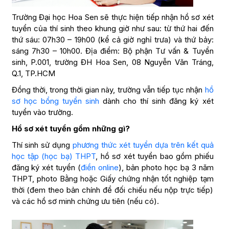
Trường Đại học Hoa Sen sẽ thực hiện tiếp nhận hồ sơ xét
tuyển của thí sinh theo khung giờ như sau: từ thứ hai đến
thứ sáu: 07h30 – 19h00 (kể cả giờ nghỉ trưa) và thứ bảy:
sáng 7h30 – 10h00. Địa điểm: Bộ phận Tư vấn & Tuyển
sinh, P.001, trường ĐH Hoa Sen, 08 Nguyễn Văn Tráng,
Q.1, TP.HCM
Đồng thời, trong thời gian này, trường vẫn tiếp tục nhận
hồ
sơ học bổng tuyển sinh
dành cho thí sinh đăng ký xét
tuyển vào trường.
Hồ sơ xét tuyển gồm những gì?
Thí sinh sử dụng
phương thức xét tuyển dựa trên kết quả
học tập (học bạ) THPT
, hồ sơ xét tuyển bao gồm phiếu
đăng ký xét tuyển (
điền online
), bản photo học bạ 3 năm
THPT, photo Bằng hoặc Giấy chứng nhận tốt nghiệp tạm
thời (đem theo bản chính để đối chiếu nếu nộp trực tiếp)
và các hồ sơ minh chứng ưu tiên (nếu có).