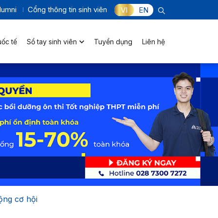
lumni
Cổng thông tin sinh viên
VI
EN
uốc tế
Sổ tay sinh viên
Tuyển dụng
Liên hệ
ộng cơ hội