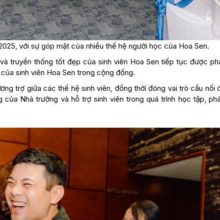
2025, với sự góp mặt của nhiều thế hệ người học của Hoa Sen.
và truyền thống tốt đẹp của sinh viên Hoa Sen tiếp tục được phá
o của sinh viên Hoa Sen trong cộng đồng.
ng trợ giữa các thế hệ sinh viên, đồng thời đóng vai trò cầu nối
của Nhà trường và hỗ trợ sinh viên trong quá trình học tập, phá