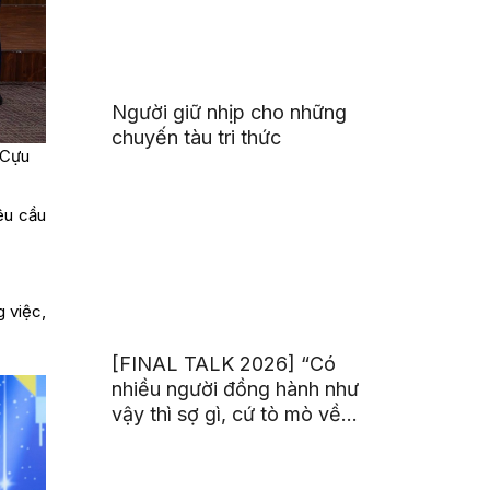
Người giữ nhịp cho những
chuyến tàu tri thức
 Cựu
êu cầu
g việc,
[FINAL TALK 2026] “Có
nhiều người đồng hành như
vậy thì sợ gì, cứ tò mò về
thế giới thôi”