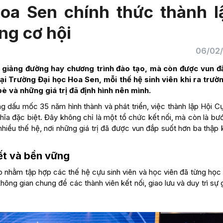
oa Sen chính thức thành l
ng cơ hội
06/02
 giảng đường hay chương trình đào tạo, mà còn được vun đ
ại Trường Đại học Hoa Sen, mỗi thế hệ sinh viên khi ra trườ
bè và những giá trị đã định hình nên mình.
 dấu mốc 35 năm hình thành và phát triển, việc thành lập Hội Cự
a đặc biệt. Đây không chỉ là một tổ chức kết nối, mà còn là bướ
iều thế hệ, nơi những giá trị đã được vun đắp suốt hơn ba thập 
ết và bền vững
 nhằm tập hợp các thế hệ cựu sinh viên và học viên đã từng học 
ông gian chung để các thành viên kết nối, giao lưu và duy trì sự