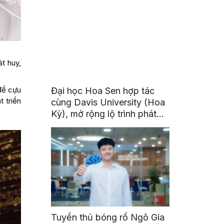
t huy,
 để cựu
Đại học Hoa Sen hợp tác
t triển
cùng Davis University (Hoa
Kỳ), mở rộng lộ trình phát
triển toàn cầu cho sinh viên
Tuyển thủ bóng rổ Ngô Gia