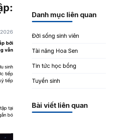
ập:
Danh mục liên quan
/2026
Đời sống sinh viên
ắp bởi
ng vẫn
Tài năng Hoa Sen
Tin tức học bổng
u sinh
c tiếp
kỷ tiếp
Tuyển sinh
Bài viết liên quan
tập tại
 gắn bó