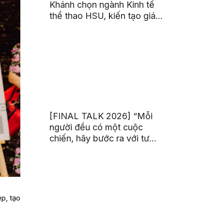
Khánh chọn ngành Kinh tế
thể thao HSU, kiến tạo giá
trị từ đam mê thể thao
[FINAL TALK 2026] “Mỗi
người đều có một cuộc
chiến, hãy bước ra với tư
thế của người chiến thắng”
p, tạo