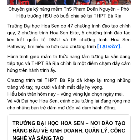
Chuyên gia kỹ năng mềm ThS Phạm Doãn Nguyên – Phó
Hiệu trưởng HSU có buổi chia sẻ tại THPT Bà Rịa
Trường Đại học Hoa Sen có 47 chương trình đào tạo chính
quy, 2 chương trình Hoa Sen Elite, 5 chương trình đào tạo
liên kết quốc tế DMU và 06 chương trình Hoa Sen
Pathway, tìm hiểu rõ hơn các chương trình
[TẠI ĐÂY].
Hành trình gieo mầm tri thức nâng tầm tương lai vẫn đang
tiếp tục và THPT Bà Rịa chính là một điểm chạm đầy cảm
hứng trên hành trình ấy.
Chương trình tại THPT Bà Rịa đã khép lại trong những
tràng vỗ tay, nụ cười và ánh mắt đầy hy vọng.
Hiểu bản thân hôm nay – vững vàng lựa chọn ngày mai.
Và với Đại học Hoa Sen, cánh cửa tương lai đang rộng mở
cho những bạn trẻ dám mơ ước và dám hành động.
TRƯỜNG ĐẠI HỌC HOA SEN – NƠI ĐÀO TẠO
HÀNG ĐẦU VỀ KINH DOANH, QUẢN LÝ, CÔNG
NGHỆ VÀ SÁNG TẠO