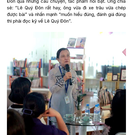
Đôn qua những câu chuyện, tác phẩm nổi bật. Ông chia
sẻ: “Lê Quý Đôn rất hay, ông vừa đi xe trâu vừa chép
được bài” và nhấn mạnh “muốn hiểu đúng, đánh giá đúng
thì phải đọc kỹ về Lê Quý Đôn”.