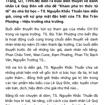
Tráng, Q.1, TPHCM) diễn ra buổi diễn thuyết về danh
nhân Lê Quý Đôn với chủ đề “Khám phá tri thức tử
tế” do nhà Sử học – TS. Nguyễn Khắc Thuần làm diễn
giả, cùng với sự góp mặt đặc biệt của TS. Bùi Trân
Phượng – Hiệu trưởng nhà trường.
Buổi diễn thuyết thu hút sự tham gia của nhiều GV-SV
trong và ngoài trường. TS. Bùi Trân Phượng cho biết đây
là hoạt động cuối cùng trong chuỗi diễn thuyết về danh
nhân nhân kỷ niệm 25 năm thành lập trường. Các buổi diễn
thuyết trước đó về những tác giả, danh nhân nổi tiếng:
Phan Châu Trinh, Mari Curie, Đạm Phương, Phan Thị Bạch
Vân, Nguyễn Trường Tộ…
Với vai trò là diễn giả, TS. Nguyễn Khắc Thuần chia sẻ
những phát hiện mới về gốc tích vị bác học đa tài, trí tuệ
uyên thâm… đồng thời giới thiệu những giá trị lớn trong
các tác phẩm tiêu biểu của Lê Quý Đôn, việc tuyển chọn
văn bản, dịch, hiệu đính-chú giải như thế nào…
Bằng lối nói chuyện dí dỏm, TS. Nguyễn Khắc Thuần đã
khắc họa trí tuệ, tài năng, cốt cách của danh nhân Lê Quý