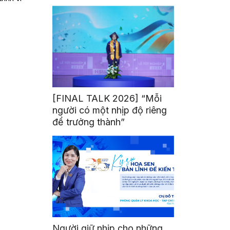
mình
[FINAL TALK 2026] “Mỗi
người có một nhịp độ riêng
để trưởng thành”
Người giữ nhịp cho những