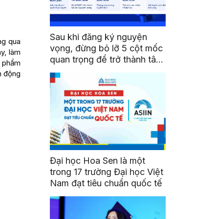
Sau khi đăng ký nguyện
ng qua
vọng, đừng bỏ lỡ 5 cột mốc
y, làm
quan trọng để trở thành tân
c phẩm
sinh viên HSU
h động
Đại học Hoa Sen là một
trong 17 trường Đại học Việt
Nam đạt tiêu chuẩn quốc tế