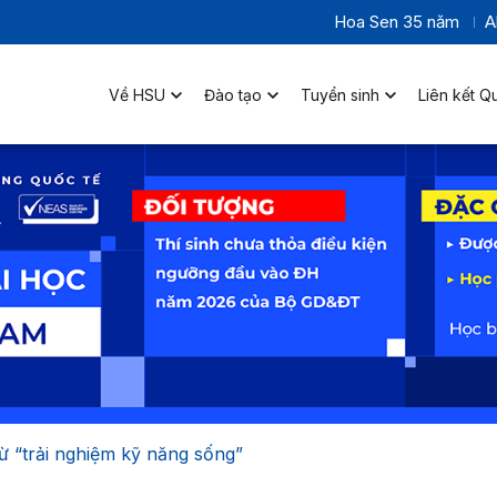
Hoa Sen 35 năm
A
Về HSU
Đào tạo
Tuyển sinh
Liên kết Q
ừ “trải nghiệm kỹ năng sống”