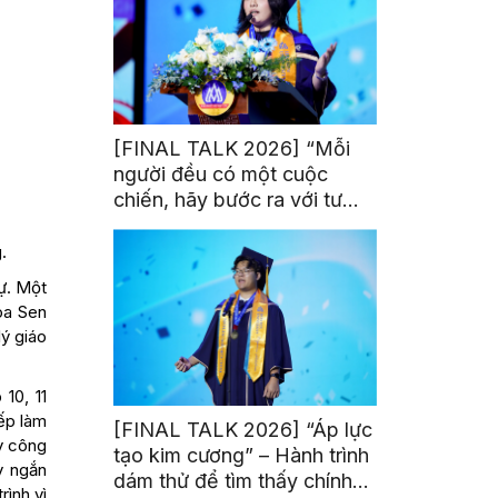
[FINAL TALK 2026] “Mỗi
người đều có một cuộc
chiến, hãy bước ra với tư
thế của người chiến thắng”
.
dự. Một
oa Sen
ý giáo
10, 11
ếp làm
[FINAL TALK 2026] “Áp lực
y công
tạo kim cương” – Hành trình
y ngắn
dám thử để tìm thấy chính
rình vì