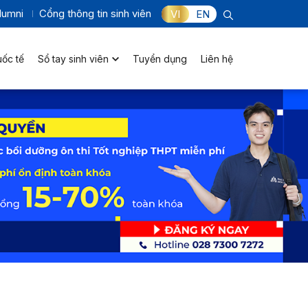
lumni
Cổng thông tin sinh viên
VI
EN
uốc tế
Sổ tay sinh viên
Tuyển dụng
Liên hệ