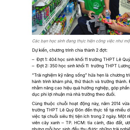
Các bạn học sinh đang thực hiện công việc như một
Dự kiến, chương trình chia thành 2 đợt:
– Đợt 1: 404 học sinh khối 11 trường THPT Lê Quý 
– Đợt 2: 350 học sinh khối 11 trường THPT Lương 
“Trải nghiệm kỹ năng sống” hứa hẹn là chương trì
hành trình khám phá, thử thách và trưởng thành.
nhằm nâng cao hiệu quả hướng nghiệp, góp phần t
dục phi lợi nhuận mà nhà trường theo đuổi.
Cùng thuộc chuỗi hoạt động này, năm 2014 vừa 
trường THPT Lê Quý Đôn đến thực tế tại nhiều do
việc tại chuỗi siêu thị tiện ích trong 2 ngày.
viên cây xanh – TP. HCM: tỉa cành, đào đất, ư
nhưng mỗi học sinh đều thu được những trải nghiệ