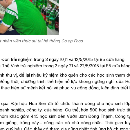
 nhân viên thực sự tại hệ thống Co.op Food
Đôn trải nghiệm trong 3 ngày 10,11 và 12/5/2015 tại 85 cửa hàng.
Thế Vinh trải nghiệm trong 2 ngày 21 và 22/5/2015 tại 85 cửa hàng
nh thú vị, để lại nhiều kỷ niệm khó quên cho các học sinh tham 
 Đồng thời, chương trình thể hiện nỗ lực không ngừng nghỉ của H
hực hiện sứ mệnh kết nối và phục vụ cộng đồng, kiên định triết l
qua, Đại học Hoa Sen đã tổ chức thành công cho học sinh lớp 
anh nghiệp, công ty, cửa hàng. Cụ thể, hơn 500 học sinh trực ti
 Một nhóm khác gồm 445 học sinh đến Vườn ươm Đông Thạnh, Công t
ơm giống, trồng cây… cùng các cô chú công nhân. Thời gian tu
m quý báu. Các thầy cô tham gia cũng nhiệt tình ủng hộ chương t