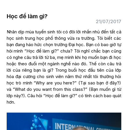
Học để làm gì?
21/07/2017
Nhân dịp mùa tuyển sinh tôi có đôi lời nhắn nhủ đến tất cả
học sinh trung học phổ thông vừa ra trường. Tôi biết các
bạn đang háo hức chọn trường Đại học. Bạn có bao giờ tự
hỏi mình “Học để làm gì?” chưa? Tôi nghĩ chắc bạn cũng
có nghe câu trả lời từ ba, mẹ mình khi họ muốn bạn đi học
hoặc theo đuổi một ngành nghề nào đó. Thế còn câu trả
lời của riêng bạn là gì? Trong buổi học đầu tiên của lớp
hóa đại cương cho sinh viên năm thứ nhất tôi thường hỏi
học trò mình “Why are you here?” (Tại sao bạn ở đây?)
và “What do you want from this class?” (Bạn muốn gì từ
lớp này?). Câu hỏi “Học để làm gì?” có tính cách bao quát
hơn.