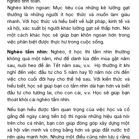
nghèo tính toán.
Nghèo khôn ngoan: Mục tiêu của những kẻ lường gạt
thường là những người ít học thức và muốn làm giàu
nhanh. Với học thức và hiểu biết về luật pháp, kinh tế và
xã hội, xác suất bị người khác lường gạt sẽ thấp hơn. Nói
một cách khác học sẽ giúp bạn khôn ngoan hơn trong
việc phân biệt được thực hư trong cuộc sống.
Nghèo tầm nhìn:
Nghèo, ít học thì tầm nhìn thường
không quá một năm, như để dành lúa đến mùa gặt năm
sau, nuôi heo để ăn Tết năm sau, v.v. Họ thường ít khi
nghĩ đến việc đầu tư cho 5 năm hay 10 năm nói chi đến
việc cho cuối đời hay cho thế hệ sau. Với kiến thức và
hiểu biết, học sẽ giúp bạn có tầm nhìn dài hạn hơn và biết
đầu tư cho tương lai, cho con cái, v.v. Học sẽ giúp bạn
thoát khỏi cái nghèo tầm nhìn.
Nếu bạn hiểu được tầm quan trọng của việc học và cố
gắng để ngày càng tiến bộ thì ngoài những hiệu quả nói
trên cho cá nhân, bạn còn giúp đóng góp xây dựng một
xã hội văn minh và công bằng hơn và giúp đất nước trở
nên giàu mạnh hơn. Nhưng một điều cũng nên lưu ý rằng