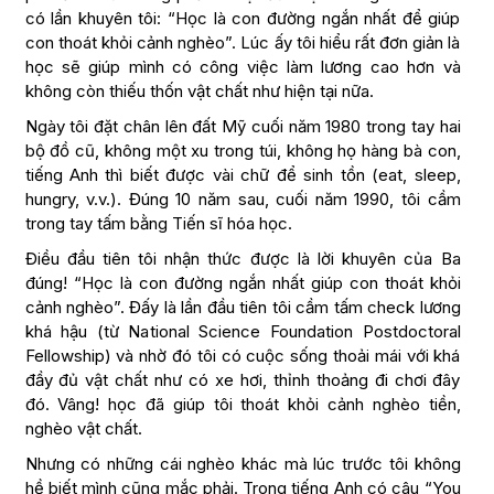
có lần khuyên tôi: “Học là con đường ngắn nhất để giúp
con thoát khỏi cảnh nghèo”. Lúc ấy tôi hiểu rất đơn giản là
học sẽ giúp mình có công việc làm lương cao hơn và
không còn thiếu thốn vật chất như hiện tại nữa.
Ngày tôi đặt chân lên đất Mỹ cuối năm 1980 trong tay hai
bộ đồ cũ, không một xu trong túi, không họ hàng bà con,
tiếng Anh thì biết được vài chữ để sinh tồn (eat, sleep,
hungry, v.v.). Đúng 10 năm sau, cuối năm 1990, tôi cầm
trong tay tấm bằng Tiến sĩ hóa học.
Điều đầu tiên tôi nhận thức được là lời khuyên của Ba
đúng! “Học là con đường ngắn nhất giúp con thoát khỏi
cảnh nghèo”. Đấy là lần đầu tiên tôi cầm tấm check lương
khá hậu (từ National Science Foundation Postdoctoral
Fellowship) và nhờ đó tôi có cuộc sống thoải mái với khá
đầy đủ vật chất như có xe hơi, thỉnh thoảng đi chơi đây
đó. Vâng! học đã giúp tôi thoát khỏi cảnh nghèo tiền,
nghèo vật chất.
Nhưng có những cái nghèo khác mà lúc trước tôi không
hề biết mình cũng mắc phải. Trong tiếng Anh có câu “You