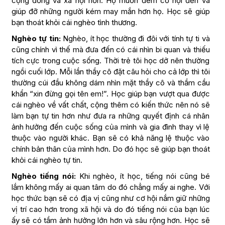
cộng đồng và xã hội hơn. Họ muốn đem cơ hội đến và
giúp đỡ những người kém may mắn hơn họ. Học sẽ giúp
bạn thoát khỏi cái nghèo tình thương.
Nghèo tự tin:
Nghèo, ít học thường đi đôi với tính tự ti và
cũng chính vì thế mà đưa đến có cái nhìn bi quan và thiếu
tích cực trong cuộc sống. Thời trẻ tôi học dở nên thường
ngồi cuối lớp. Mỗi lần thầy cô đặt câu hỏi cho cả lớp thì tôi
thường cúi đầu không dám nhìn mặt thầy cô và thầm cầu
khẩn “xin đừng gọi tên em!”. Học giúp bạn vượt qua được
cái nghèo về vất chất, cộng thêm có kiến thức nên nó sẽ
làm bạn tự tin hơn như đưa ra những quyết định cá nhân
ảnh hưởng đến cuộc sống của mình và gia đình thay vì lệ
thuộc vào người khác. Bạn sẽ có khả năng lệ thuộc vào
chính bản thân của mình hơn. Do đó học sẽ giúp bạn thoát
khỏi cái nghèo tự tin.
Nghèo tiếng nói:
Khi nghèo, ít học, tiếng nói cũng bé
lắm không mấy ai quan tâm do đó chẳng mấy ai nghe. Với
học thức bạn sẽ có địa vị cũng như cơ hội nắm giữ những
vị trí cao hơn trong xã hội và do đó tiếng nói của bạn lúc
ấy sẽ có tầm ảnh hưởng lớn hơn và sâu rộng hơn. Học sẽ