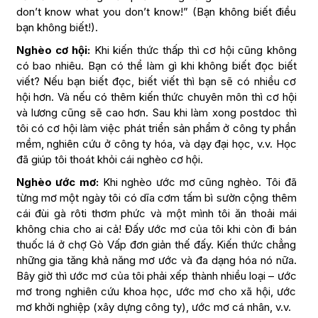
don’t know what you don’t know!” (Bạn không biết điều
bạn không biết!).
Nghèo cơ hội:
Khi kiến thức thấp thì cơ hội cũng không
có bao nhiêu. Bạn có thể làm gì khi không biết đọc biết
viết? Nếu bạn biết đọc, biết viết thì bạn sẽ có nhiều cơ
hội hơn. Và nếu có thêm kiến thức chuyên môn thì cơ hội
và lương cũng sẽ cao hơn. Sau khi làm xong postdoc thì
tôi có cơ hội làm việc phát triển sản phẩm ở công ty phần
mềm, nghiên cứu ở công ty hóa, và dạy đại học, v.v. Học
đã giúp tôi thoát khỏi cái nghèo cơ hội.
Nghèo ước mơ:
Khi nghèo ước mơ cũng nghèo. Tôi đã
từng mơ một ngày tôi có dĩa cơm tấm bì sườn cộng thêm
cái đùi gà rôti thơm phức và một mình tôi ăn thoải mái
không chia cho ai cả! Đấy ước mơ của tôi khi còn đi bán
thuốc lá ở chợ Gò Vấp đơn giản thế đấy. Kiến thức chẳng
những gia tăng khả năng mơ ước và đa dạng hóa nó nữa.
Bây giờ thì ước mơ của tôi phải xếp thành nhiều loại – ước
mơ trong nghiên cứu khoa học, ước mơ cho xã hội, ước
mơ khởi nghiệp (xây dựng công ty), ước mơ cá nhân, v.v.