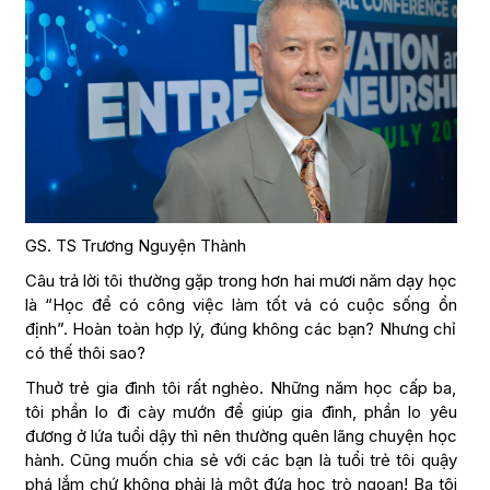
GS. TS Trương Nguyện Thành
Câu trả lời tôi thường gặp trong hơn hai mươi năm dạy học
là “Học để có công việc làm tốt và có cuộc sống ổn
định”. Hoàn toàn hợp lý, đúng không các bạn? Nhưng chỉ
có thế thôi sao?
Thuở trẻ gia đình tôi rất nghèo. Những năm học cấp ba,
tôi phần lo đi cày mướn để giúp gia đình, phần lo yêu
đương ở lứa tuổi dậy thì nên thường quên lãng chuyện học
hành. Cũng muốn chia sẻ với các bạn là tuổi trẻ tôi quậy
phá lắm chứ không phải là một đứa học trò ngoan! Ba tôi