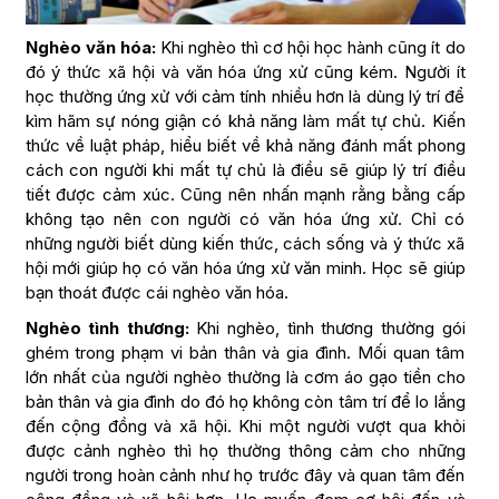
Nghèo văn hóa:
Khi nghèo thì cơ hội học hành cũng ít do
đó ý thức xã hội và văn hóa ứng xử cũng kém. Người ít
học thường ứng xử với cảm tính nhiều hơn là dùng lý trí để
kìm hãm sự nóng giận có khả năng làm mất tự chủ. Kiến
thức về luật pháp, hiểu biết về khả năng đánh mất phong
cách con người khi mất tự chủ là điều sẽ giúp lý trí điều
tiết được cảm xúc. Cũng nên nhấn mạnh rằng bằng cấp
không tạo nên con người có văn hóa ứng xử. Chỉ có
những người biết dùng kiến thức, cách sống và ý thức xã
hội mới giúp họ có văn hóa ứng xử văn minh. Học sẽ giúp
bạn thoát được cái nghèo văn hóa.
Nghèo tình thương:
Khi nghèo, tình thương thường gói
ghém trong phạm vi bản thân và gia đình. Mối quan tâm
lớn nhất của người nghèo thường là cơm áo gạo tiền cho
bản thân và gia đình do đó họ không còn tâm trí để lo lắng
đến cộng đồng và xã hội. Khi một người vượt qua khỏi
được cảnh nghèo thì họ thường thông cảm cho những
người trong hoàn cảnh như họ trước đây và quan tâm đến