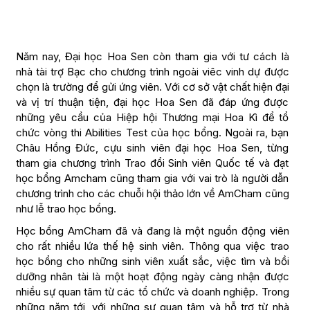
Năm nay, Đại học Hoa Sen còn tham gia với tư cách là
nhà tài trợ Bạc cho chương trình ngoài viêc vinh dự được
chọn là trường để gửi ứng viên. Với cơ sở vật chất hiện đại
và vị trí thuận tiện, đại học Hoa Sen đã đáp ứng được
những yêu cầu của Hiệp hội Thương mại Hoa Kì để tổ
chức vòng thi Abilities Test của học bổng. Ngoài ra, bạn
Châu Hồng Đức, cựu sinh viên đại học Hoa Sen, từng
tham gia chương trình Trao đổi Sinh viên Quốc tế và đạt
học bổng Amcham cũng tham gia với vai trò là người dẫn
chương trình cho các chuỗi hội thảo lớn về AmCham cũng
như lễ trao học bổng.
Học bổng AmCham đã và đang là một nguồn động viên
cho rất nhiều lứa thế hệ sinh viên. Thông qua việc trao
học bổng cho những sinh viên xuất sắc, việc tìm và bồi
dưỡng nhân tài là một hoạt động ngày càng nhận được
nhiều sự quan tâm từ các tổ chức và doanh nghiệp. Trong
những năm tới, với những sự quan tâm và hỗ trợ từ nhà