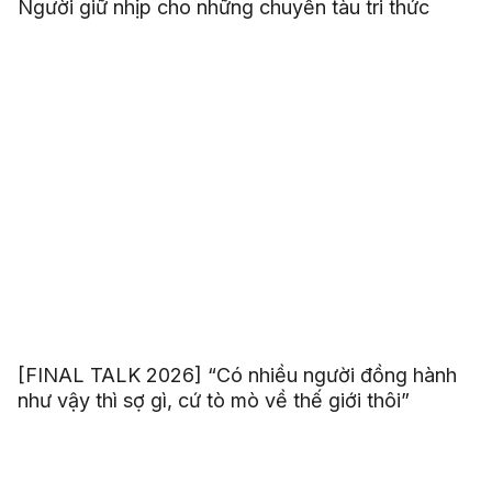
Người giữ nhịp cho những chuyến tàu tri thức
[FINAL TALK 2026] “Có nhiều người đồng hành
như vậy thì sợ gì, cứ tò mò về thế giới thôi”