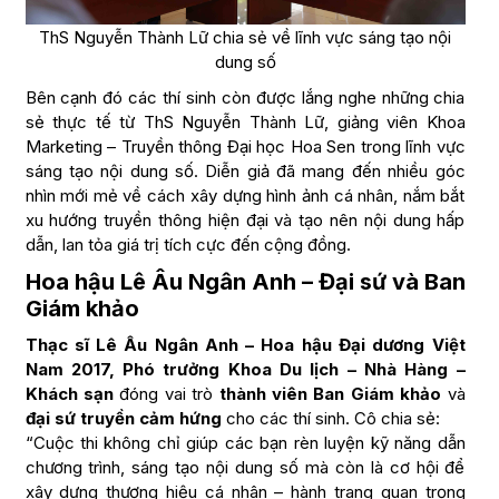
ThS Nguyễn Thành Lữ chia sẻ về lĩnh vực sáng tạo nội
dung số
Bên cạnh đó các thí sinh còn được lắng nghe những chia
sẻ thực tế từ ThS Nguyễn Thành Lữ, giảng viên Khoa
Marketing – Truyền thông Đại học Hoa Sen trong lĩnh vực
sáng tạo nội dung số. Diễn giả đã mang đến nhiều góc
nhìn mới mẻ về cách xây dựng hình ảnh cá nhân, nắm bắt
xu hướng truyền thông hiện đại và tạo nên nội dung hấp
dẫn, lan tỏa giá trị tích cực đến cộng đồng.
Hoa hậu Lê Âu Ngân Anh – Đại sứ và Ban
Giám khảo
Thạc sĩ
Lê Âu Ngân Anh
–
Hoa hậu Đại dương Việt
Nam 2017, Phó trưởng Khoa Du lịch – Nhà Hàng –
Khách sạn
đóng vai trò
thành viên Ban Giám khảo
và
đại sứ truyền cảm hứng
cho các thí sinh. Cô chia sẻ:
“Cuộc thi không chỉ giúp các bạn rèn luyện kỹ năng dẫn
chương trình, sáng tạo nội dung số mà còn là cơ hội để
xây dựng thương hiệu cá nhân – hành trang quan trọng