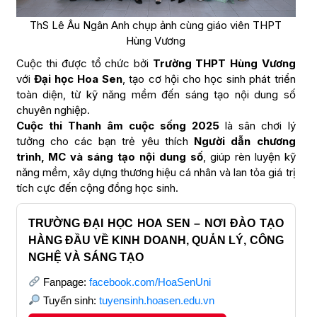
ThS Lê Âu Ngân Anh chụp ảnh cùng giáo viên THPT
Hùng Vương
Cuộc thi được tổ chức bởi
Trường THPT Hùng Vương
với
Đại học Hoa Sen
, tạo cơ hội cho học sinh phát triển
toàn diện, từ kỹ năng mềm đến sáng tạo nội dung số
chuyên nghiệp.
Cuộc thi Thanh âm cuộc sống 2025
là sân chơi lý
tưởng cho các bạn trẻ yêu thích
Người dẫn chương
trình, MC và sáng tạo nội dung số
, giúp rèn luyện kỹ
năng mềm, xây dựng thương hiệu cá nhân và lan tỏa giá trị
tích cực đến cộng đồng học sinh.
TRƯỜNG ĐẠI HỌC HOA SEN – NƠI ĐÀO TẠO
HÀNG ĐẦU VỀ KINH DOANH, QUẢN LÝ, CÔNG
NGHỆ VÀ SÁNG TẠO
Fanpage:
facebook.com/HoaSenUni
Tuyển sinh:
tuyensinh.hoasen.edu.vn